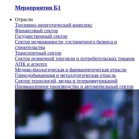
Мероприятия Б1
Отрасли
Топливно-энергетический комплекс
Финансовый сектор
Государственный сектор
Сектор недвижимости, гостиничного бизнеса и
строительства
Транспортный сектор
Сектор розничной торговли и потребительских товаров
АПК и агротех
Медико-биологическая и фармацевтическая отрасли
Горнодобывающая и металлургическая отрасль
Сектор технологий, медиа и телекоммуникаций
Промышленное производство и автомобильный сектор