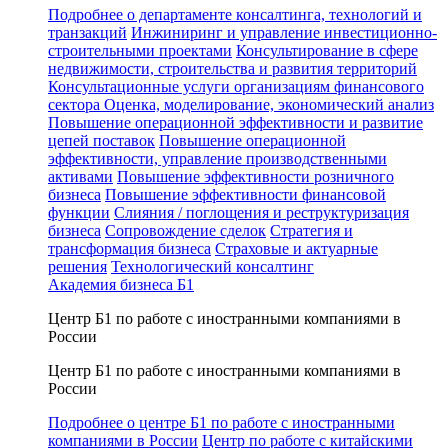
Подробнее о департаменте консалтинга, технологий и
транзакций
Инжиниринг и управление инвестиционно-
строительными проектами
Консультирование в сфере
недвижимости, строительства и развития территорий
Консультационные услуги организациям финансового
сектора
Оценка, моделирование, экономический анализ
Повышение операционной эффективности и развитие
цепей поставок
Повышение операционной
эффективности, управление производственными
активами
Повышение эффективности розничного
бизнеса
Повышение эффективности финансовой
функции
Слияния / поглощения и реструктуризация
бизнеса
Сопровождение сделок
Стратегия и
трансформация бизнеса
Страховые и актуарные
решения
Технологический консалтинг
Академия бизнеса Б1
Центр Б1 по работе с иностранными компаниями в
России
Центр Б1 по работе с иностранными компаниями в
России
Подробнее о центре Б1 по работе с иностранными
компаниями в России
Центр по работе с китайскими