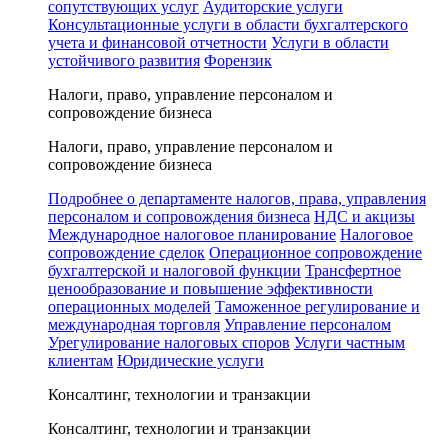
сопутствующих услуг
Аудиторские услуги
Консультационные услуги в области бухгалтерского
учета и финансовой отчетности
Услуги в области
устойчивого развития
Форензик
Налоги, право, управление персоналом и
сопровождение бизнеса
Налоги, право, управление персоналом и
сопровождение бизнеса
Подробнее о департаменте налогов, права, управления
персоналом и сопровождения бизнеса
НДС и акцизы
Международное налоговое планирование
Налоговое
сопровождение сделок
Операционное сопровождение
бухгалтерской и налоговой функции
Трансфертное
ценообразование и повышение эффективности
операционных моделей
Таможенное регулирование и
международная торговля
Управление персоналом
Урегулирование налоговых споров
Услуги частным
клиентам
Юридические услуги
Консалтинг, технологии и транзакции
Консалтинг, технологии и транзакции