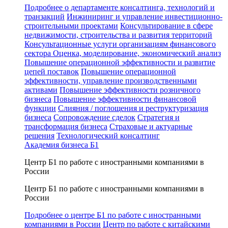
Подробнее о департаменте консалтинга, технологий и
транзакций
Инжиниринг и управление инвестиционно-
строительными проектами
Консультирование в сфере
недвижимости, строительства и развития территорий
Консультационные услуги организациям финансового
сектора
Оценка, моделирование, экономический анализ
Повышение операционной эффективности и развитие
цепей поставок
Повышение операционной
эффективности, управление производственными
активами
Повышение эффективности розничного
бизнеса
Повышение эффективности финансовой
функции
Слияния / поглощения и реструктуризация
бизнеса
Сопровождение сделок
Стратегия и
трансформация бизнеса
Страховые и актуарные
решения
Технологический консалтинг
Академия бизнеса Б1
Центр Б1 по работе с иностранными компаниями в
России
Центр Б1 по работе с иностранными компаниями в
России
Подробнее о центре Б1 по работе с иностранными
компаниями в России
Центр по работе с китайскими