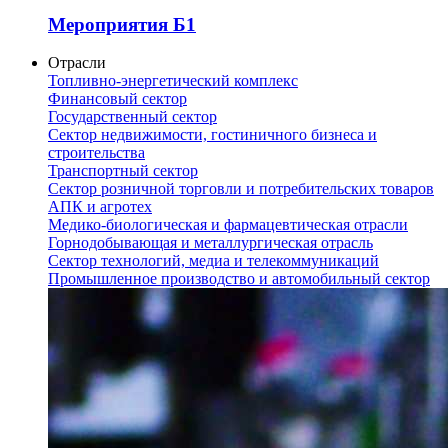
Мероприятия Б1
Отрасли
Топливно-энергетический комплекс
Финансовый сектор
Государственный сектор
Сектор недвижимости, гостиничного бизнеса и
строительства
Транспортный сектор
Сектор розничной торговли и потребительских товаров
АПК и агротех
Медико-биологическая и фармацевтическая отрасли
Горнодобывающая и металлургическая отрасль
Сектор технологий, медиа и телекоммуникаций
Промышленное производство и автомобильный сектор