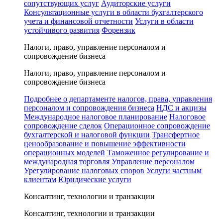
сопутствующих услуг
Аудиторские услуги
Консультационные услуги в области бухгалтерского
учета и финансовой отчетности
Услуги в области
устойчивого развития
Форензик
Налоги, право, управление персоналом и
сопровождение бизнеса
Налоги, право, управление персоналом и
сопровождение бизнеса
Подробнее о департаменте налогов, права, управления
персоналом и сопровождения бизнеса
НДС и акцизы
Международное налоговое планирование
Налоговое
сопровождение сделок
Операционное сопровождение
бухгалтерской и налоговой функции
Трансфертное
ценообразование и повышение эффективности
операционных моделей
Таможенное регулирование и
международная торговля
Управление персоналом
Урегулирование налоговых споров
Услуги частным
клиентам
Юридические услуги
Консалтинг, технологии и транзакции
Консалтинг, технологии и транзакции