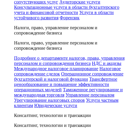
сопутствующих услуг
Аудиторские услуги
Консультационные услуги в области бухгалтерского
учета и финансовой отчетности
Услуги в области
устойчивого развития
Форензик
Налоги, право, управление персоналом и
сопровождение бизнеса
Налоги, право, управление персоналом и
сопровождение бизнеса
Подробнее о департаменте налогов, права, управления
персоналом и сопровождения бизнеса
НДС и акцизы
Международное налоговое планирование
Налоговое
сопровождение сделок
Операционное сопровождение
бухгалтерской и налоговой функции
Трансфертное
ценообразование и повышение эффективности
операционных моделей
Таможенное регулирование и
международная торговля
Управление персоналом
Урегулирование налоговых споров
Услуги частным
клиентам
Юридические услуги
Консалтинг, технологии и транзакции
Консалтинг, технологии и транзакции