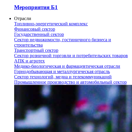
Мероприятия Б1
Отрасли
Топливно-энергетический комплекс
Финансовый сектор
Государственный сектор
Сектор недвижимости, гостиничного бизнеса и
строительства
Транспортный сектор
Сектор розничной торговли и потребительских товаров
АПК и агротех
Медико-биологическая и фармацевтическая отрасли
Горнодобывающая и металлургическая отрасль
Сектор технологий, медиа и телекоммуникаций
Промышленное производство и автомобильный сектор