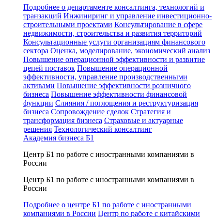
Подробнее о департаменте консалтинга, технологий и
транзакций
Инжиниринг и управление инвестиционно-
строительными проектами
Консультирование в сфере
недвижимости, строительства и развития территорий
Консультационные услуги организациям финансового
сектора
Оценка, моделирование, экономический анализ
Повышение операционной эффективности и развитие
цепей поставок
Повышение операционной
эффективности, управление производственными
активами
Повышение эффективности розничного
бизнеса
Повышение эффективности финансовой
функции
Слияния / поглощения и реструктуризация
бизнеса
Сопровождение сделок
Стратегия и
трансформация бизнеса
Страховые и актуарные
решения
Технологический консалтинг
Академия бизнеса Б1
Центр Б1 по работе с иностранными компаниями в
России
Центр Б1 по работе с иностранными компаниями в
России
Подробнее о центре Б1 по работе с иностранными
компаниями в России
Центр по работе с китайскими