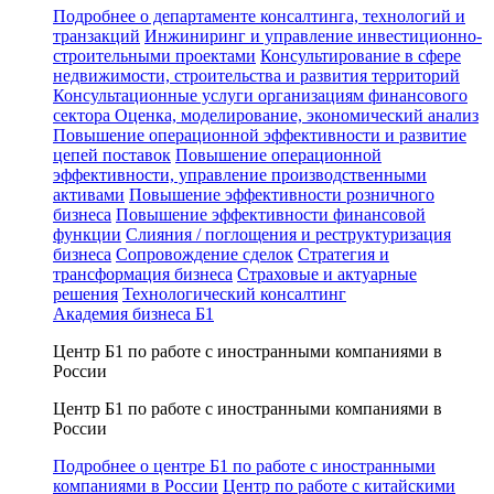
Подробнее о департаменте консалтинга, технологий и
транзакций
Инжиниринг и управление инвестиционно-
строительными проектами
Консультирование в сфере
недвижимости, строительства и развития территорий
Консультационные услуги организациям финансового
сектора
Оценка, моделирование, экономический анализ
Повышение операционной эффективности и развитие
цепей поставок
Повышение операционной
эффективности, управление производственными
активами
Повышение эффективности розничного
бизнеса
Повышение эффективности финансовой
функции
Слияния / поглощения и реструктуризация
бизнеса
Сопровождение сделок
Стратегия и
трансформация бизнеса
Страховые и актуарные
решения
Технологический консалтинг
Академия бизнеса Б1
Центр Б1 по работе с иностранными компаниями в
России
Центр Б1 по работе с иностранными компаниями в
России
Подробнее о центре Б1 по работе с иностранными
компаниями в России
Центр по работе с китайскими