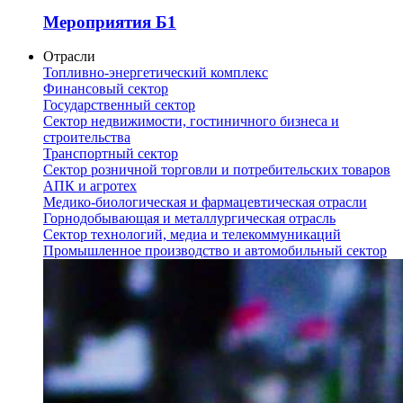
Мероприятия Б1
Отрасли
Топливно-энергетический комплекс
Финансовый сектор
Государственный сектор
Сектор недвижимости, гостиничного бизнеса и
строительства
Транспортный сектор
Сектор розничной торговли и потребительских товаров
АПК и агротех
Медико-биологическая и фармацевтическая отрасли
Горнодобывающая и металлургическая отрасль
Сектор технологий, медиа и телекоммуникаций
Промышленное производство и автомобильный сектор