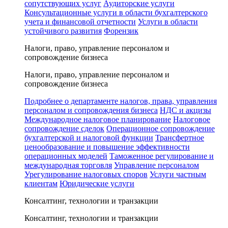
сопутствующих услуг
Аудиторские услуги
Консультационные услуги в области бухгалтерского
учета и финансовой отчетности
Услуги в области
устойчивого развития
Форензик
Налоги, право, управление персоналом и
сопровождение бизнеса
Налоги, право, управление персоналом и
сопровождение бизнеса
Подробнее о департаменте налогов, права, управления
персоналом и сопровождения бизнеса
НДС и акцизы
Международное налоговое планирование
Налоговое
сопровождение сделок
Операционное сопровождение
бухгалтерской и налоговой функции
Трансфертное
ценообразование и повышение эффективности
операционных моделей
Таможенное регулирование и
международная торговля
Управление персоналом
Урегулирование налоговых споров
Услуги частным
клиентам
Юридические услуги
Консалтинг, технологии и транзакции
Консалтинг, технологии и транзакции