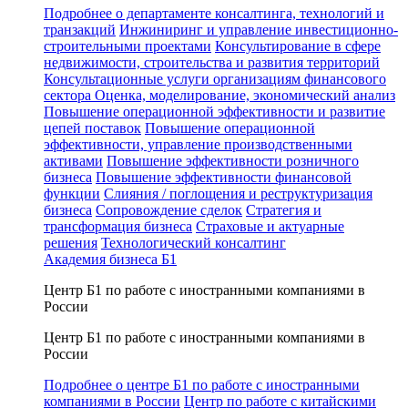
Подробнее о департаменте консалтинга, технологий и
транзакций
Инжиниринг и управление инвестиционно-
строительными проектами
Консультирование в сфере
недвижимости, строительства и развития территорий
Консультационные услуги организациям финансового
сектора
Оценка, моделирование, экономический анализ
Повышение операционной эффективности и развитие
цепей поставок
Повышение операционной
эффективности, управление производственными
активами
Повышение эффективности розничного
бизнеса
Повышение эффективности финансовой
функции
Слияния / поглощения и реструктуризация
бизнеса
Сопровождение сделок
Стратегия и
трансформация бизнеса
Страховые и актуарные
решения
Технологический консалтинг
Академия бизнеса Б1
Центр Б1 по работе с иностранными компаниями в
России
Центр Б1 по работе с иностранными компаниями в
России
Подробнее о центре Б1 по работе с иностранными
компаниями в России
Центр по работе с китайскими