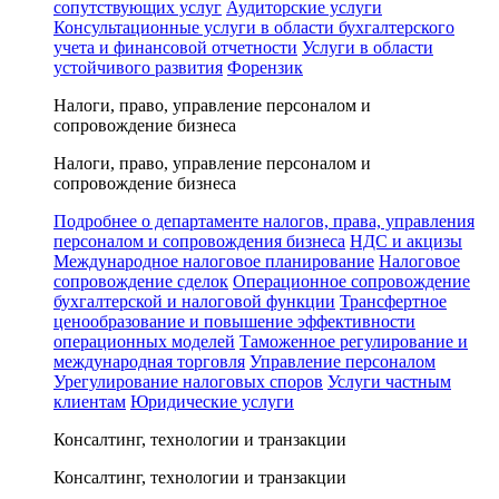
сопутствующих услуг
Аудиторские услуги
Консультационные услуги в области бухгалтерского
учета и финансовой отчетности
Услуги в области
устойчивого развития
Форензик
Налоги, право, управление персоналом и
сопровождение бизнеса
Налоги, право, управление персоналом и
сопровождение бизнеса
Подробнее о департаменте налогов, права, управления
персоналом и сопровождения бизнеса
НДС и акцизы
Международное налоговое планирование
Налоговое
сопровождение сделок
Операционное сопровождение
бухгалтерской и налоговой функции
Трансфертное
ценообразование и повышение эффективности
операционных моделей
Таможенное регулирование и
международная торговля
Управление персоналом
Урегулирование налоговых споров
Услуги частным
клиентам
Юридические услуги
Консалтинг, технологии и транзакции
Консалтинг, технологии и транзакции