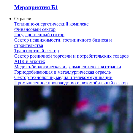
Мероприятия Б1
Отрасли
Топливно-энергетический комплекс
Финансовый сектор
Государственный сектор
Сектор недвижимости, гостиничного бизнеса и
строительства
Транспортный сектор
Сектор розничной торговли и потребительских товаров
АПК и агротех
Медико-биологическая и фармацевтическая отрасли
Горнодобывающая и металлургическая отрасль
Сектор технологий, медиа и телекоммуникаций
Промышленное производство и автомобильный сектор