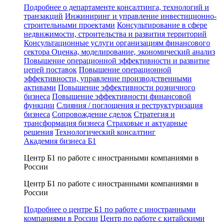
Подробнее о департаменте консалтинга, технологий и
транзакций
Инжиниринг и управление инвестиционно-
строительными проектами
Консультирование в сфере
недвижимости, строительства и развития территорий
Консультационные услуги организациям финансового
сектора
Оценка, моделирование, экономический анализ
Повышение операционной эффективности и развитие
цепей поставок
Повышение операционной
эффективности, управление производственными
активами
Повышение эффективности розничного
бизнеса
Повышение эффективности финансовой
функции
Слияния / поглощения и реструктуризация
бизнеса
Сопровождение сделок
Стратегия и
трансформация бизнеса
Страховые и актуарные
решения
Технологический консалтинг
Академия бизнеса Б1
Центр Б1 по работе с иностранными компаниями в
России
Центр Б1 по работе с иностранными компаниями в
России
Подробнее о центре Б1 по работе с иностранными
компаниями в России
Центр по работе с китайскими