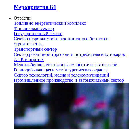
Мероприятия Б1
Отрасли
Топливно-энергетический комплекс
Финансовый сектор
Государственный сектор
Сектор недвижимости, гостиничного бизнеса и
строительства
Транспортный сектор
Сектор розничной торговли и потребительских товаров
АПК и агротех
Медико-биологическая и фармацевтическая отрасли
Горнодобывающая и металлургическая отрасль
Сектор технологий, медиа и телекоммуникаций
Промышленное производство и автомобильный сектор