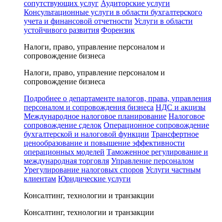
сопутствующих услуг
Аудиторские услуги
Консультационные услуги в области бухгалтерского
учета и финансовой отчетности
Услуги в области
устойчивого развития
Форензик
Налоги, право, управление персоналом и
сопровождение бизнеса
Налоги, право, управление персоналом и
сопровождение бизнеса
Подробнее о департаменте налогов, права, управления
персоналом и сопровождения бизнеса
НДС и акцизы
Международное налоговое планирование
Налоговое
сопровождение сделок
Операционное сопровождение
бухгалтерской и налоговой функции
Трансфертное
ценообразование и повышение эффективности
операционных моделей
Таможенное регулирование и
международная торговля
Управление персоналом
Урегулирование налоговых споров
Услуги частным
клиентам
Юридические услуги
Консалтинг, технологии и транзакции
Консалтинг, технологии и транзакции