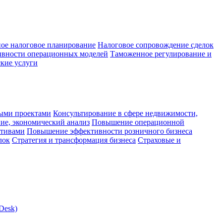
ое налоговое планирование
Налоговое сопровождение сделок
ивности операционных моделей
Таможенное регулирование и
кие услуги
ыми проектами
Консультирование в сфере недвижимости,
ие, экономический анализ
Повышение операционной
ктивами
Повышение эффективности розничного бизнеса
лок
Стратегия и трансформация бизнеса
Страховые и
Desk)