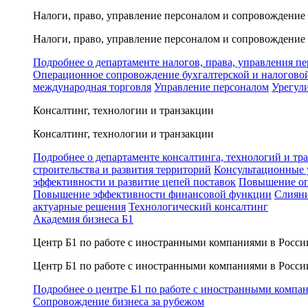
Налоги, право, управление персоналом и сопровождение
Налоги, право, управление персоналом и сопровождение
Подробнее о департаменте налогов, права, управления п
Операционное сопровождение бухгалтерской и налогово
международная торговля
Управление персоналом
Урегул
Консалтинг, технологии и транзакции
Консалтинг, технологии и транзакции
Подробнее о департаменте консалтинга, технологий и тр
строительства и развития территорий
Консультационные 
эффективности и развитие цепей поставок
Повышение оп
Повышение эффективности финансовой функции
Слияни
актуарные решения
Технологический консалтинг
Академия бизнеса Б1
Центр Б1 по работе с иностранными компаниями в Росси
Центр Б1 по работе с иностранными компаниями в Росси
Подробнее о центре Б1 по работе с иностранными компа
Сопровождение бизнеса за рубежом