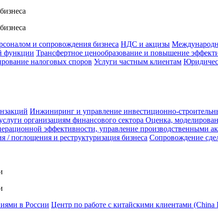
 бизнеса
 бизнеса
ерсоналом и сопровождения бизнеса
НДС и акцизы
Международн
й функции
Трансфертное ценообразование и повышение эффект
ирование налоговых споров
Услуги частным клиентам
Юридичес
анзакций
Инжиниринг и управление инвестиционно-строительн
услуги организациям финансового сектора
Оценка, моделирован
ерационной эффективности, управление производственными а
я / поглощения и реструктуризация бизнеса
Сопровождение сде
и
и
ниями в России
Центр по работе с китайскими клиентами (China 