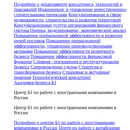
Подробнее о департаменте консалтинга, технологий и
транзакций
Инжиниринг и управление инвестиционно-
строительными проектами
Консультирование в сфере
недвижимости, строительства и развития территорий
Консультационные услуги организациям финансового
сектора
Оценка, моделирование, экономический анализ
Повышение операционной эффективности и развитие
цепей поставок
Повышение операционной
эффективности, управление производственными
активами
Повышение эффективности розничного
бизнеса
Повышение эффективности финансовой
функции
Слияния / поглощения и реструктуризация
бизнеса
Сопровождение сделок
Стратегия и
трансформация бизнеса
Страховые и актуарные
решения
Технологический консалтинг
Академия бизнеса Б1
Центр Б1 по работе с иностранными компаниями в
России
Центр Б1 по работе с иностранными компаниями в
России
Подробнее о центре Б1 по работе с иностранными
компаниями в России
Центр по работе с китайскими