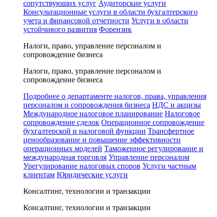
сопутствующих услуг
Аудиторские услуги
Консультационные услуги в области бухгалтерского
учета и финансовой отчетности
Услуги в области
устойчивого развития
Форензик
Налоги, право, управление персоналом и
сопровождение бизнеса
Налоги, право, управление персоналом и
сопровождение бизнеса
Подробнее о департаменте налогов, права, управления
персоналом и сопровождения бизнеса
НДС и акцизы
Международное налоговое планирование
Налоговое
сопровождение сделок
Операционное сопровождение
бухгалтерской и налоговой функции
Трансфертное
ценообразование и повышение эффективности
операционных моделей
Таможенное регулирование и
международная торговля
Управление персоналом
Урегулирование налоговых споров
Услуги частным
клиентам
Юридические услуги
Консалтинг, технологии и транзакции
Консалтинг, технологии и транзакции