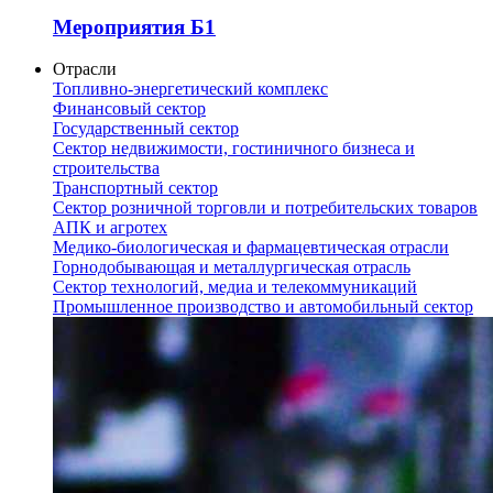
Мероприятия Б1
Отрасли
Топливно-энергетический комплекс
Финансовый сектор
Государственный сектор
Сектор недвижимости, гостиничного бизнеса и
строительства
Транспортный сектор
Сектор розничной торговли и потребительских товаров
АПК и агротех
Медико-биологическая и фармацевтическая отрасли
Горнодобывающая и металлургическая отрасль
Сектор технологий, медиа и телекоммуникаций
Промышленное производство и автомобильный сектор