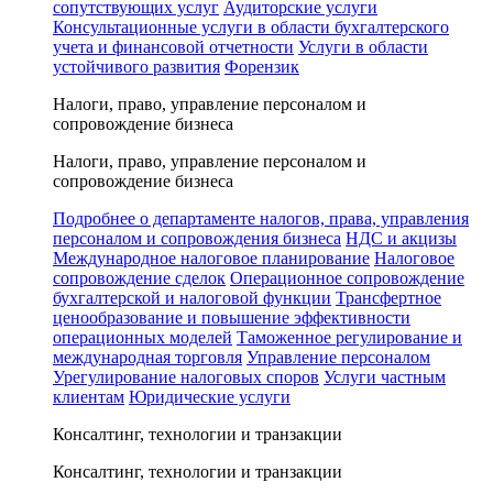
сопутствующих услуг
Аудиторские услуги
Консультационные услуги в области бухгалтерского
учета и финансовой отчетности
Услуги в области
устойчивого развития
Форензик
Налоги, право, управление персоналом и
сопровождение бизнеса
Налоги, право, управление персоналом и
сопровождение бизнеса
Подробнее о департаменте налогов, права, управления
персоналом и сопровождения бизнеса
НДС и акцизы
Международное налоговое планирование
Налоговое
сопровождение сделок
Операционное сопровождение
бухгалтерской и налоговой функции
Трансфертное
ценообразование и повышение эффективности
операционных моделей
Таможенное регулирование и
международная торговля
Управление персоналом
Урегулирование налоговых споров
Услуги частным
клиентам
Юридические услуги
Консалтинг, технологии и транзакции
Консалтинг, технологии и транзакции