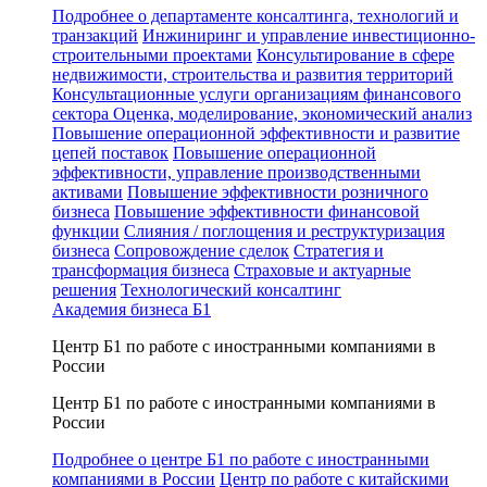
Подробнее о департаменте консалтинга, технологий и
транзакций
Инжиниринг и управление инвестиционно-
строительными проектами
Консультирование в сфере
недвижимости, строительства и развития территорий
Консультационные услуги организациям финансового
сектора
Оценка, моделирование, экономический анализ
Повышение операционной эффективности и развитие
цепей поставок
Повышение операционной
эффективности, управление производственными
активами
Повышение эффективности розничного
бизнеса
Повышение эффективности финансовой
функции
Слияния / поглощения и реструктуризация
бизнеса
Сопровождение сделок
Стратегия и
трансформация бизнеса
Страховые и актуарные
решения
Технологический консалтинг
Академия бизнеса Б1
Центр Б1 по работе с иностранными компаниями в
России
Центр Б1 по работе с иностранными компаниями в
России
Подробнее о центре Б1 по работе с иностранными
компаниями в России
Центр по работе с китайскими