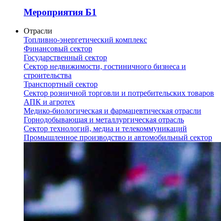
Мероприятия Б1
Отрасли
Топливно-энергетический комплекс
Финансовый сектор
Государственный сектор
Сектор недвижимости, гостиничного бизнеса и
строительства
Транспортный сектор
Сектор розничной торговли и потребительских товаров
АПК и агротех
Медико-биологическая и фармацевтическая отрасли
Горнодобывающая и металлургическая отрасль
Сектор технологий, медиа и телекоммуникаций
Промышленное производство и автомобильный сектор