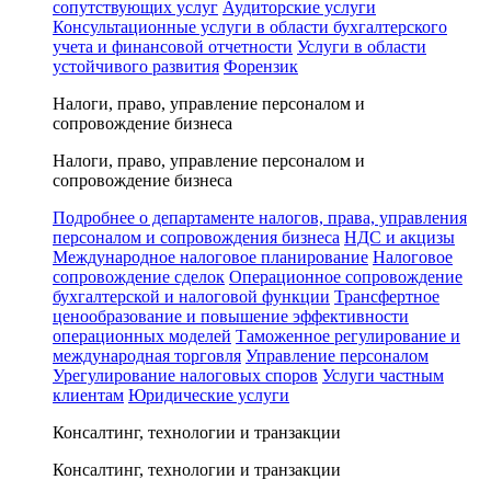
сопутствующих услуг
Аудиторские услуги
Консультационные услуги в области бухгалтерского
учета и финансовой отчетности
Услуги в области
устойчивого развития
Форензик
Налоги, право, управление персоналом и
сопровождение бизнеса
Налоги, право, управление персоналом и
сопровождение бизнеса
Подробнее о департаменте налогов, права, управления
персоналом и сопровождения бизнеса
НДС и акцизы
Международное налоговое планирование
Налоговое
сопровождение сделок
Операционное сопровождение
бухгалтерской и налоговой функции
Трансфертное
ценообразование и повышение эффективности
операционных моделей
Таможенное регулирование и
международная торговля
Управление персоналом
Урегулирование налоговых споров
Услуги частным
клиентам
Юридические услуги
Консалтинг, технологии и транзакции
Консалтинг, технологии и транзакции