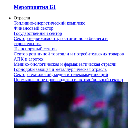
Мероприятия Б1
Отрасли
Топливно-энергетический комплекс
Финансовый сектор
Государственный сектор
Сектор недвижимости, гостиничного бизнеса и
строительства
Транспортный сектор
Сектор розничной торговли и потребительских товаров
АПК и агротех
Медико-биологическая и фармацевтическая отрасли
Горнодобывающая и металлургическая отрасль
Сектор технологий, медиа и телекоммуникаций
Промышленное производство и автомобильный сектор