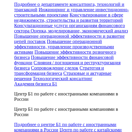
Подробнее о департаменте консалтинга, технологий и
транзакций
Инжиниринг и управление инвестиционно-
строительными проектами
Консультирование в сфере
недвижимости, строительства и развития территорий
Консультационные услуги организациям финансового
сектора
Оценка, моделирование, экономический анализ
Повышение операционной эффективности и развитие
цепей поставок
Повышение операционной
эффективности, управление производственными
активами
Повышение эффективности розничного
бизнеса
Повышение эффективности финансовой
функции
Слияния / поглощения и реструктуризация
бизнеса
Сопровождение сделок
Стратегия и
трансформация бизнеса
Страховые и актуарные
решения
Технологический консалтинг
Академия бизнеса Б1
Центр Б1 по работе с иностранными компаниями в
России
Центр Б1 по работе с иностранными компаниями в
России
Подробнее о центре Б1 по работе с иностранными
компаниями в России
Центр по работе с китайскими