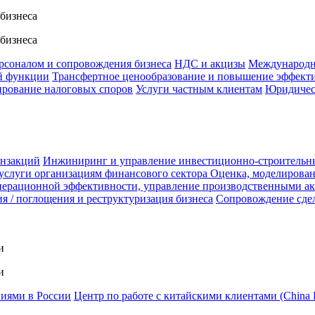
 бизнеса
 бизнеса
ерсоналом и сопровождения бизнеса
НДС и акцизы
Международн
й функции
Трансфертное ценообразование и повышение эффект
ирование налоговых споров
Услуги частным клиентам
Юридичес
анзакций
Инжиниринг и управление инвестиционно-строительн
услуги организациям финансового сектора
Оценка, моделирован
ерационной эффективности, управление производственными а
я / поглощения и реструктуризация бизнеса
Сопровождение сде
и
и
ниями в России
Центр по работе с китайскими клиентами (China 