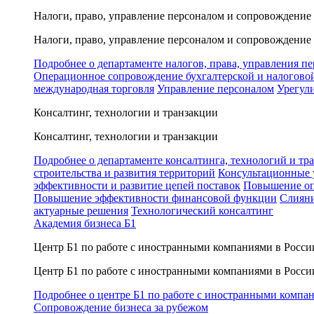
Налоги, право, управление персоналом и сопровождение
Налоги, право, управление персоналом и сопровождение
Подробнее о департаменте налогов, права, управления п
Операционное сопровождение бухгалтерской и налогово
международная торговля
Управление персоналом
Урегул
Консалтинг, технологии и транзакции
Консалтинг, технологии и транзакции
Подробнее о департаменте консалтинга, технологий и тр
строительства и развития территорий
Консультационные 
эффективности и развитие цепей поставок
Повышение оп
Повышение эффективности финансовой функции
Слияни
актуарные решения
Технологический консалтинг
Академия бизнеса Б1
Центр Б1 по работе с иностранными компаниями в Росси
Центр Б1 по работе с иностранными компаниями в Росси
Подробнее о центре Б1 по работе с иностранными компа
Сопровождение бизнеса за рубежом