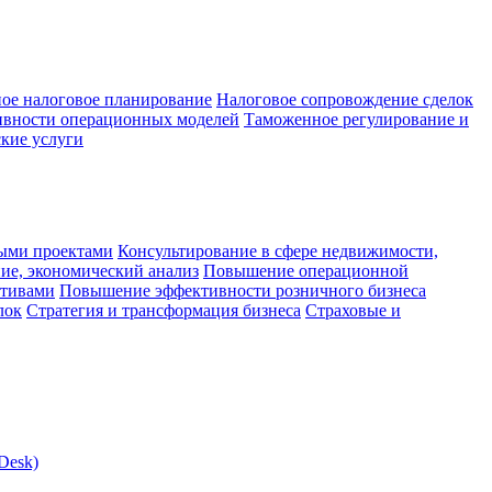
ое налоговое планирование
Налоговое сопровождение сделок
ивности операционных моделей
Таможенное регулирование и
кие услуги
ыми проектами
Консультирование в сфере недвижимости,
ие, экономический анализ
Повышение операционной
ктивами
Повышение эффективности розничного бизнеса
лок
Стратегия и трансформация бизнеса
Страховые и
Desk)