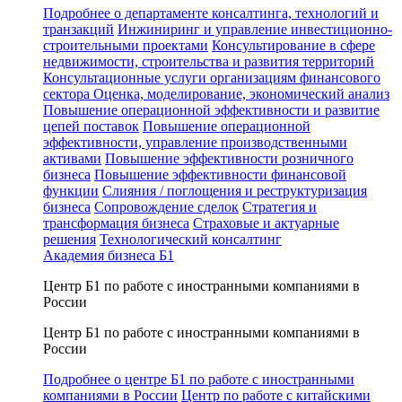
Подробнее о департаменте консалтинга, технологий и
транзакций
Инжиниринг и управление инвестиционно-
строительными проектами
Консультирование в сфере
недвижимости, строительства и развития территорий
Консультационные услуги организациям финансового
сектора
Оценка, моделирование, экономический анализ
Повышение операционной эффективности и развитие
цепей поставок
Повышение операционной
эффективности, управление производственными
активами
Повышение эффективности розничного
бизнеса
Повышение эффективности финансовой
функции
Слияния / поглощения и реструктуризация
бизнеса
Сопровождение сделок
Стратегия и
трансформация бизнеса
Страховые и актуарные
решения
Технологический консалтинг
Академия бизнеса Б1
Центр Б1 по работе с иностранными компаниями в
России
Центр Б1 по работе с иностранными компаниями в
России
Подробнее о центре Б1 по работе с иностранными
компаниями в России
Центр по работе с китайскими