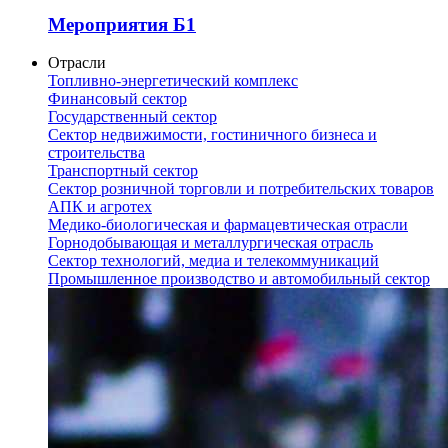
Мероприятия Б1
Отрасли
Топливно-энергетический комплекс
Финансовый сектор
Государственный сектор
Сектор недвижимости, гостиничного бизнеса и
строительства
Транспортный сектор
Сектор розничной торговли и потребительских товаров
АПК и агротех
Медико-биологическая и фармацевтическая отрасли
Горнодобывающая и металлургическая отрасль
Сектор технологий, медиа и телекоммуникаций
Промышленное производство и автомобильный сектор