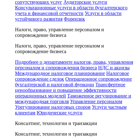
сопутствующих услуг
Аудиторские услуги
Консультационные услуги в области бухгалтерского
учета и финансовой отчетности
Услуги в области
устойчивого развития
Форензик
Налоги, право, управление персоналом и
сопровождение бизнеса
Налоги, право, управление персоналом и
сопровождение бизнеса
Подробнее о департаменте налогов, права, управления
персоналом и сопровождения бизнеса
НДС и акцизы
Международное налоговое планирование
Налоговое
сопровождение сделок
Операционное сопровождение
бухгалтерской и налоговой функции
Трансфертное
ценообразование и повышение эффективности
операционных моделей
Таможенное регулирование и
международная торговля
Управление персоналом
Урегулирование налоговых споров
Услуги частным
клиентам
Юридические услуги
Консалтинг, технологии и транзакции
Консалтинг, технологии и транзакции