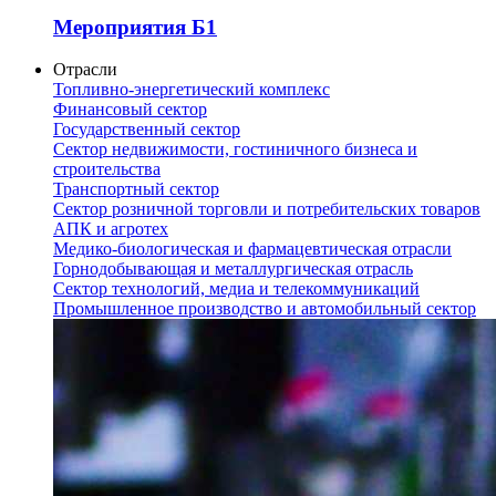
Мероприятия Б1
Отрасли
Топливно-энергетический комплекс
Финансовый сектор
Государственный сектор
Сектор недвижимости, гостиничного бизнеса и
строительства
Транспортный сектор
Сектор розничной торговли и потребительских товаров
АПК и агротех
Медико-биологическая и фармацевтическая отрасли
Горнодобывающая и металлургическая отрасль
Сектор технологий, медиа и телекоммуникаций
Промышленное производство и автомобильный сектор