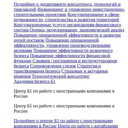
Подробнее о департаменте консалтинга, технологий и
транзакций
Инжиниринг и управление инвестиционно-
строительными проектами
Консультирование в сфере
недвижимости, строительства и развития территорий
Консультационные услуги организациям финансового
сектора
Оценка, моделирование, экономический анализ
Повышение операционной эффективности и развитие
цепей поставок
Повышение операционной
эффективности, управление производственными
активами
Повышение эффективности розничного
бизнеса
Повышение эффективности финансовой
функции
Слияния / поглощения и реструктуризация
бизнеса
Сопровождение сделок
Стратегия и
трансформация бизнеса
Страховые и актуарные
решения
Технологический консалтинг
Академия бизнеса Б1
Центр Б1 по работе с иностранными компаниями в
России
Центр Б1 по работе с иностранными компаниями в
России
Подробнее о центре Б1 по работе с иностранными
компаниями в России
Центр по работе с китайскими