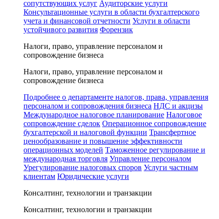
сопутствующих услуг
Аудиторские услуги
Консультационные услуги в области бухгалтерского
учета и финансовой отчетности
Услуги в области
устойчивого развития
Форензик
Налоги, право, управление персоналом и
сопровождение бизнеса
Налоги, право, управление персоналом и
сопровождение бизнеса
Подробнее о департаменте налогов, права, управления
персоналом и сопровождения бизнеса
НДС и акцизы
Международное налоговое планирование
Налоговое
сопровождение сделок
Операционное сопровождение
бухгалтерской и налоговой функции
Трансфертное
ценообразование и повышение эффективности
операционных моделей
Таможенное регулирование и
международная торговля
Управление персоналом
Урегулирование налоговых споров
Услуги частным
клиентам
Юридические услуги
Консалтинг, технологии и транзакции
Консалтинг, технологии и транзакции