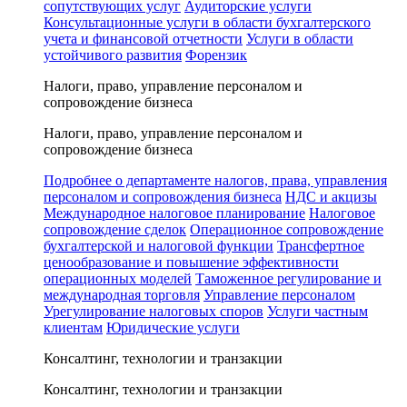
сопутствующих услуг
Аудиторские услуги
Консультационные услуги в области бухгалтерского
учета и финансовой отчетности
Услуги в области
устойчивого развития
Форензик
Налоги, право, управление персоналом и
сопровождение бизнеса
Налоги, право, управление персоналом и
сопровождение бизнеса
Подробнее о департаменте налогов, права, управления
персоналом и сопровождения бизнеса
НДС и акцизы
Международное налоговое планирование
Налоговое
сопровождение сделок
Операционное сопровождение
бухгалтерской и налоговой функции
Трансфертное
ценообразование и повышение эффективности
операционных моделей
Таможенное регулирование и
международная торговля
Управление персоналом
Урегулирование налоговых споров
Услуги частным
клиентам
Юридические услуги
Консалтинг, технологии и транзакции
Консалтинг, технологии и транзакции