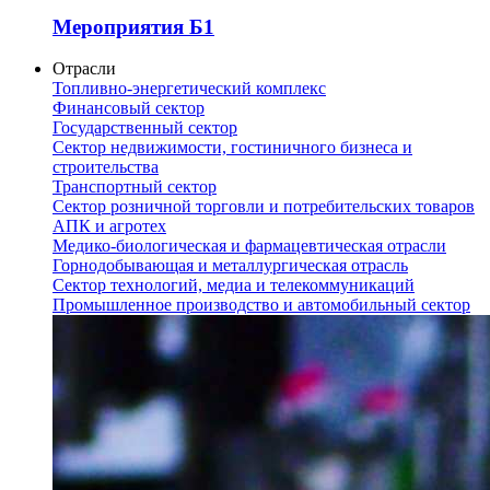
Мероприятия Б1
Отрасли
Топливно-энергетический комплекс
Финансовый сектор
Государственный сектор
Сектор недвижимости, гостиничного бизнеса и
строительства
Транспортный сектор
Сектор розничной торговли и потребительских товаров
АПК и агротех
Медико-биологическая и фармацевтическая отрасли
Горнодобывающая и металлургическая отрасль
Сектор технологий, медиа и телекоммуникаций
Промышленное производство и автомобильный сектор