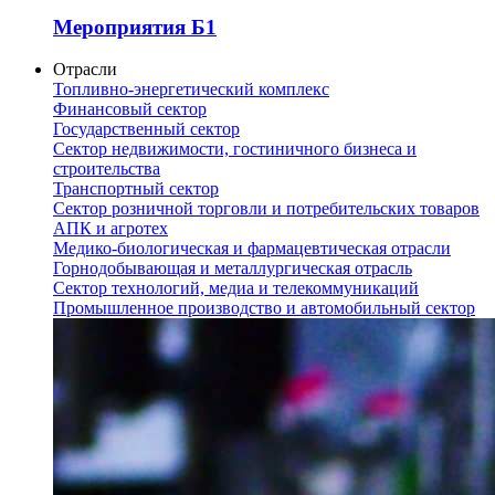
Мероприятия Б1
Отрасли
Топливно-энергетический комплекс
Финансовый сектор
Государственный сектор
Сектор недвижимости, гостиничного бизнеса и
строительства
Транспортный сектор
Сектор розничной торговли и потребительских товаров
АПК и агротех
Медико-биологическая и фармацевтическая отрасли
Горнодобывающая и металлургическая отрасль
Сектор технологий, медиа и телекоммуникаций
Промышленное производство и автомобильный сектор