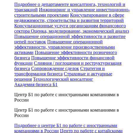
Подробнее о департаменте консалтинга, технологий и
транзакций
Инжиниринг и управление инвестиционно-
строительными проектами
Консультирование в сфере
недвижимости, строительства и развития территорий
Консультационные услуги организациям финансового
сектора
Оценка, моделирование, экономический анализ
Повышение операционной эффективности и развитие
цепей поставок
Повышение операционной
эффективности, управление производственными
активами
Повышение эффективности розничного
бизнеса
Повышение эффективности финансовой
функции
Слияния / поглощения и реструктуризация
бизнеса
Сопровождение сделок
Стратегия и
трансформация бизнеса
Страховые и актуарные
решения
Технологический консалтинг
Академия бизнеса Б1
Центр Б1 по работе с иностранными компаниями в
России
Центр Б1 по работе с иностранными компаниями в
России
Подробнее о центре Б1 по работе с иностранными
компаниями в России
Центр по работе с китайскими