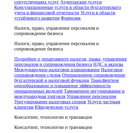
сопутствующих услуг
Аудиторские услуги
Консультационные услуги в области бухгалтерского
учета и финансовой отчетности
Услуги в области
устойчивого развития
Форензик
Налоги, право, управление персоналом и
сопровождение бизнеса
Налоги, право, управление персоналом и
сопровождение бизнеса
Подробнее о департаменте налогов, права, управления
персоналом и сопровождения бизнеса
НДС и акцизы
Международное налоговое планирование
Налоговое
сопровождение сделок
Операционное сопровождение
бухгалтерской и налоговой функции
Трансфертное
ценообразование и повышение эффективности
операционных моделей
Таможенное регулирование и
международная торговля
Управление персоналом
Урегулирование налоговых споров
Услуги частным
клиентам
Юридические услуги
Консалтинг, технологии и транзакции
Консалтинг, технологии и транзакции