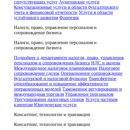
сопутствующих услуг
Аудиторские услуги
Консультационные услуги в области бухгалтерского
учета и финансовой отчетности
Услуги в области
устойчивого развития
Форензик
Налоги, право, управление персоналом и
сопровождение бизнеса
Налоги, право, управление персоналом и
сопровождение бизнеса
Подробнее о департаменте налогов, права, управления
персоналом и сопровождения бизнеса
НДС и акцизы
Международное налоговое планирование
Налоговое
сопровождение сделок
Операционное сопровождение
бухгалтерской и налоговой функции
Трансфертное
ценообразование и повышение эффективности
операционных моделей
Таможенное регулирование и
международная торговля
Управление персоналом
Урегулирование налоговых споров
Услуги частным
клиентам
Юридические услуги
Консалтинг, технологии и транзакции
Консалтинг, технологии и транзакции