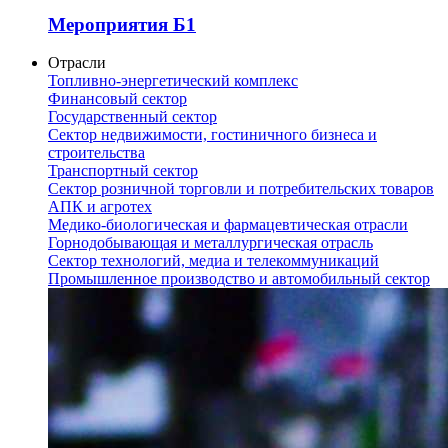
Мероприятия Б1
Отрасли
Топливно-энергетический комплекс
Финансовый сектор
Государственный сектор
Сектор недвижимости, гостиничного бизнеса и
строительства
Транспортный сектор
Сектор розничной торговли и потребительских товаров
АПК и агротех
Медико-биологическая и фармацевтическая отрасли
Горнодобывающая и металлургическая отрасль
Сектор технологий, медиа и телекоммуникаций
Промышленное производство и автомобильный сектор