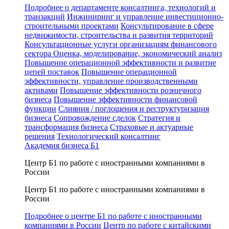
Подробнее о департаменте консалтинга, технологий и
транзакций
Инжиниринг и управление инвестиционно-
строительными проектами
Консультирование в сфере
недвижимости, строительства и развития территорий
Консультационные услуги организациям финансового
сектора
Оценка, моделирование, экономический анализ
Повышение операционной эффективности и развитие
цепей поставок
Повышение операционной
эффективности, управление производственными
активами
Повышение эффективности розничного
бизнеса
Повышение эффективности финансовой
функции
Слияния / поглощения и реструктуризация
бизнеса
Сопровождение сделок
Стратегия и
трансформация бизнеса
Страховые и актуарные
решения
Технологический консалтинг
Академия бизнеса Б1
Центр Б1 по работе с иностранными компаниями в
России
Центр Б1 по работе с иностранными компаниями в
России
Подробнее о центре Б1 по работе с иностранными
компаниями в России
Центр по работе с китайскими