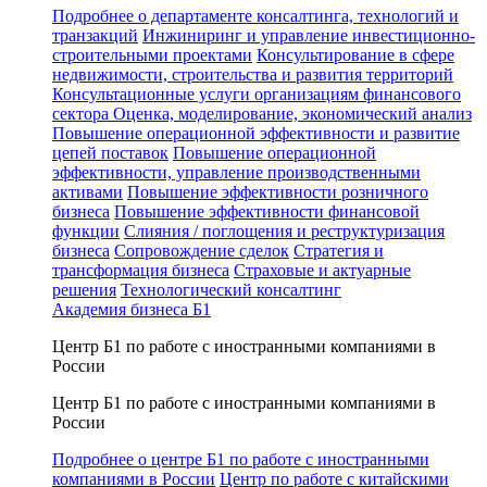
Подробнее о департаменте консалтинга, технологий и
транзакций
Инжиниринг и управление инвестиционно-
строительными проектами
Консультирование в сфере
недвижимости, строительства и развития территорий
Консультационные услуги организациям финансового
сектора
Оценка, моделирование, экономический анализ
Повышение операционной эффективности и развитие
цепей поставок
Повышение операционной
эффективности, управление производственными
активами
Повышение эффективности розничного
бизнеса
Повышение эффективности финансовой
функции
Слияния / поглощения и реструктуризация
бизнеса
Сопровождение сделок
Стратегия и
трансформация бизнеса
Страховые и актуарные
решения
Технологический консалтинг
Академия бизнеса Б1
Центр Б1 по работе с иностранными компаниями в
России
Центр Б1 по работе с иностранными компаниями в
России
Подробнее о центре Б1 по работе с иностранными
компаниями в России
Центр по работе с китайскими