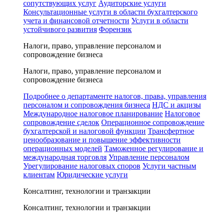
сопутствующих услуг
Аудиторские услуги
Консультационные услуги в области бухгалтерского
учета и финансовой отчетности
Услуги в области
устойчивого развития
Форензик
Налоги, право, управление персоналом и
сопровождение бизнеса
Налоги, право, управление персоналом и
сопровождение бизнеса
Подробнее о департаменте налогов, права, управления
персоналом и сопровождения бизнеса
НДС и акцизы
Международное налоговое планирование
Налоговое
сопровождение сделок
Операционное сопровождение
бухгалтерской и налоговой функции
Трансфертное
ценообразование и повышение эффективности
операционных моделей
Таможенное регулирование и
международная торговля
Управление персоналом
Урегулирование налоговых споров
Услуги частным
клиентам
Юридические услуги
Консалтинг, технологии и транзакции
Консалтинг, технологии и транзакции