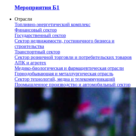
Мероприятия Б1
Отрасли
Топливно-энергетический комплекс
Финансовый сектор
Государственный сектор
Сектор недвижимости, гостиничного бизнеса и
строительства
Транспортный сектор
Сектор розничной торговли и потребительских товаров
АПК и агротех
Медико-биологическая и фармацевтическая отрасли
Горнодобывающая и металлургическая отрасль
Сектор технологий, медиа и телекоммуникаций
Промышленное производство и автомобильный сектор