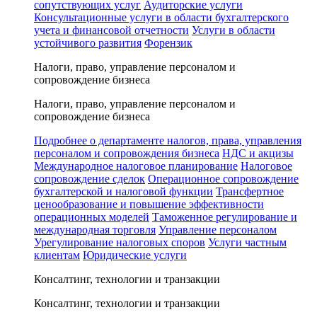
сопутствующих услуг
Аудиторские услуги
Консультационные услуги в области бухгалтерского
учета и финансовой отчетности
Услуги в области
устойчивого развития
Форензик
Налоги, право, управление персоналом и
сопровождение бизнеса
Налоги, право, управление персоналом и
сопровождение бизнеса
Подробнее о департаменте налогов, права, управления
персоналом и сопровождения бизнеса
НДС и акцизы
Международное налоговое планирование
Налоговое
сопровождение сделок
Операционное сопровождение
бухгалтерской и налоговой функции
Трансфертное
ценообразование и повышение эффективности
операционных моделей
Таможенное регулирование и
международная торговля
Управление персоналом
Урегулирование налоговых споров
Услуги частным
клиентам
Юридические услуги
Консалтинг, технологии и транзакции
Консалтинг, технологии и транзакции