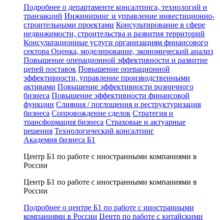
Подробнее о департаменте консалтинга, технологий и
транзакций
Инжиниринг и управление инвестиционно-
строительными проектами
Консультирование в сфере
недвижимости, строительства и развития территорий
Консультационные услуги организациям финансового
сектора
Оценка, моделирование, экономический анализ
Повышение операционной эффективности и развитие
цепей поставок
Повышение операционной
эффективности, управление производственными
активами
Повышение эффективности розничного
бизнеса
Повышение эффективности финансовой
функции
Слияния / поглощения и реструктуризация
бизнеса
Сопровождение сделок
Стратегия и
трансформация бизнеса
Страховые и актуарные
решения
Технологический консалтинг
Академия бизнеса Б1
Центр Б1 по работе с иностранными компаниями в
России
Центр Б1 по работе с иностранными компаниями в
России
Подробнее о центре Б1 по работе с иностранными
компаниями в России
Центр по работе с китайскими