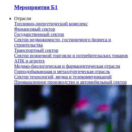
Мероприятия Б1
Отрасли
Топливно-энергетический комплекс
Финансовый сектор
Государственный сектор
Сектор недвижимости, гостиничного бизнеса и
строительства
Транспортный сектор
Сектор розничной торговли и потребительских товаров
АПК и агротех
Медико-биологическая и фармацевтическая отрасли
Горнодобывающая и металлургическая отрасль
Сектор технологий, медиа и телекоммуникаций
Промышленное производство и автомобильный сектор