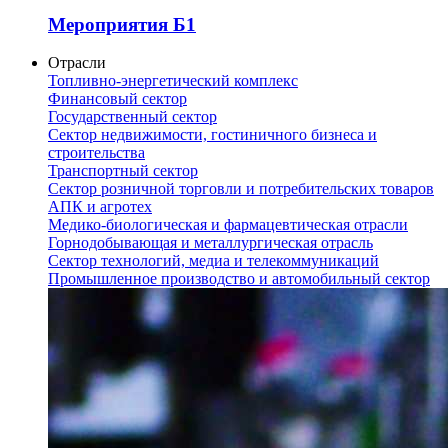
Мероприятия Б1
Отрасли
Топливно-энергетический комплекс
Финансовый сектор
Государственный сектор
Сектор недвижимости, гостиничного бизнеса и
строительства
Транспортный сектор
Сектор розничной торговли и потребительских товаров
АПК и агротех
Медико-биологическая и фармацевтическая отрасли
Горнодобывающая и металлургическая отрасль
Сектор технологий, медиа и телекоммуникаций
Промышленное производство и автомобильный сектор