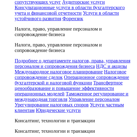
сопутствующих услуг
Аудиторские услуги
Консультационные услуги в области бухгалтерского
учета и финансовой отчетности
Услуги в области
устойчивого развития
Форензик
Налоги, право, управление персоналом и
сопровождение бизнеса
Налоги, право, управление персоналом и
сопровождение бизнеса
Подробнее о департаменте налогов, права, управления
персоналом и сопровождения бизнеса
НДС и акцизы
Международное налоговое планирование
Налоговое
сопровождение сделок
Операционное сопровождение
бухгалтерской и налоговой функции
Трансфертное
ценообразование и повышение эффективности
операционных моделей
Таможенное регулирование и
международная торговля
Управление персоналом
Урегулирование налоговых споров
Услуги частным
клиентам
Юридические услуги
Консалтинг, технологии и транзакции
Консалтинг, технологии и транзакции