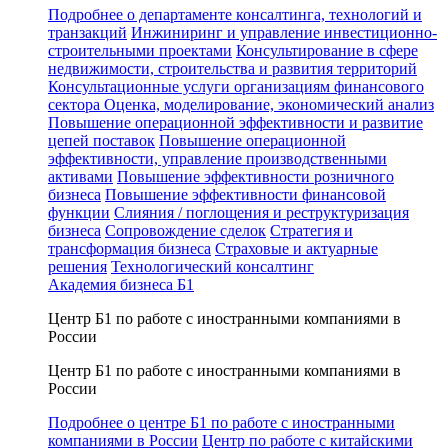
Подробнее о департаменте консалтинга, технологий и
транзакций
Инжиниринг и управление инвестиционно-
строительными проектами
Консультирование в сфере
недвижимости, строительства и развития территорий
Консультационные услуги организациям финансового
сектора
Оценка, моделирование, экономический анализ
Повышение операционной эффективности и развитие
цепей поставок
Повышение операционной
эффективности, управление производственными
активами
Повышение эффективности розничного
бизнеса
Повышение эффективности финансовой
функции
Слияния / поглощения и реструктуризация
бизнеса
Сопровождение сделок
Стратегия и
трансформация бизнеса
Страховые и актуарные
решения
Технологический консалтинг
Академия бизнеса Б1
Центр Б1 по работе с иностранными компаниями в
России
Центр Б1 по работе с иностранными компаниями в
России
Подробнее о центре Б1 по работе с иностранными
компаниями в России
Центр по работе с китайскими