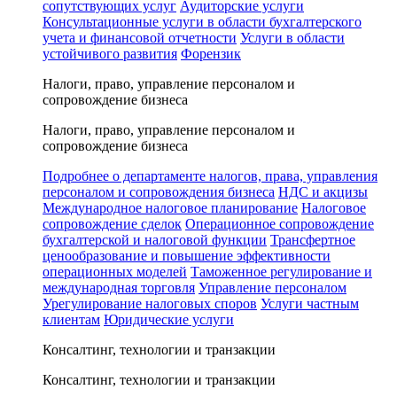
сопутствующих услуг
Аудиторские услуги
Консультационные услуги в области бухгалтерского
учета и финансовой отчетности
Услуги в области
устойчивого развития
Форензик
Налоги, право, управление персоналом и
сопровождение бизнеса
Налоги, право, управление персоналом и
сопровождение бизнеса
Подробнее о департаменте налогов, права, управления
персоналом и сопровождения бизнеса
НДС и акцизы
Международное налоговое планирование
Налоговое
сопровождение сделок
Операционное сопровождение
бухгалтерской и налоговой функции
Трансфертное
ценообразование и повышение эффективности
операционных моделей
Таможенное регулирование и
международная торговля
Управление персоналом
Урегулирование налоговых споров
Услуги частным
клиентам
Юридические услуги
Консалтинг, технологии и транзакции
Консалтинг, технологии и транзакции