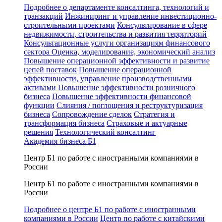
Подробнее о департаменте консалтинга, технологий и
транзакций
Инжиниринг и управление инвестиционно-
строительными проектами
Консультирование в сфере
недвижимости, строительства и развития территорий
Консультационные услуги организациям финансового
сектора
Оценка, моделирование, экономический анализ
Повышение операционной эффективности и развитие
цепей поставок
Повышение операционной
эффективности, управление производственными
активами
Повышение эффективности розничного
бизнеса
Повышение эффективности финансовой
функции
Слияния / поглощения и реструктуризация
бизнеса
Сопровождение сделок
Стратегия и
трансформация бизнеса
Страховые и актуарные
решения
Технологический консалтинг
Академия бизнеса Б1
Центр Б1 по работе с иностранными компаниями в
России
Центр Б1 по работе с иностранными компаниями в
России
Подробнее о центре Б1 по работе с иностранными
компаниями в России
Центр по работе с китайскими