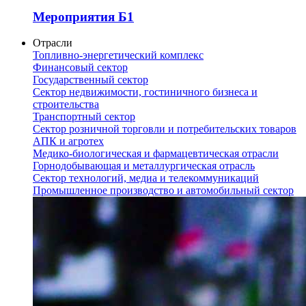
Мероприятия Б1
Отрасли
Топливно-энергетический комплекс
Финансовый сектор
Государственный сектор
Сектор недвижимости, гостиничного бизнеса и
строительства
Транспортный сектор
Сектор розничной торговли и потребительских товаров
АПК и агротех
Медико-биологическая и фармацевтическая отрасли
Горнодобывающая и металлургическая отрасль
Сектор технологий, медиа и телекоммуникаций
Промышленное производство и автомобильный сектор