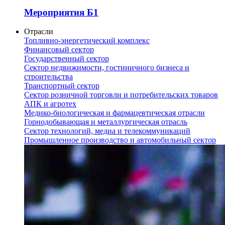
Мероприятия Б1
Отрасли
Топливно-энергетический комплекс
Финансовый сектор
Государственный сектор
Сектор недвижимости, гостиничного бизнеса и
строительства
Транспортный сектор
Сектор розничной торговли и потребительских товаров
АПК и агротех
Медико-биологическая и фармацевтическая отрасли
Горнодобывающая и металлургическая отрасль
Сектор технологий, медиа и телекоммуникаций
Промышленное производство и автомобильный сектор