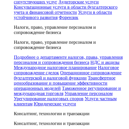
сопутствующих услуг
Аудиторские услуги
Консультационные услуги в области бухгалтерского
учета и финансовой отчетности
Услуги в области
устойчивого развития
Форензик
Налоги, право, управление персоналом и
сопровождение бизнеса
Налоги, право, управление персоналом и
сопровождение бизнеса
Подробнее о департаменте налогов, права, управления
персоналом и сопровождения бизнеса
НДС и акцизы
Международное налоговое планирование
Налоговое
сопровождение сделок
Операционное сопровождение
бухгалтерской и налоговой функции
Трансфертное
ценообразование и повышение эффективности
операционных моделей
Таможенное регулирование и
международная торговля
Управление персоналом
Урегулирование налоговых споров
Услуги частным
клиентам
Юридические услуги
Консалтинг, технологии и транзакции
Консалтинг, технологии и транзакции