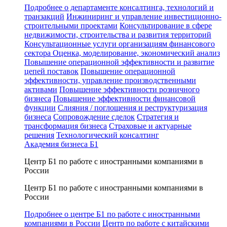
Подробнее о департаменте консалтинга, технологий и
транзакций
Инжиниринг и управление инвестиционно-
строительными проектами
Консультирование в сфере
недвижимости, строительства и развития территорий
Консультационные услуги организациям финансового
сектора
Оценка, моделирование, экономический анализ
Повышение операционной эффективности и развитие
цепей поставок
Повышение операционной
эффективности, управление производственными
активами
Повышение эффективности розничного
бизнеса
Повышение эффективности финансовой
функции
Слияния / поглощения и реструктуризация
бизнеса
Сопровождение сделок
Стратегия и
трансформация бизнеса
Страховые и актуарные
решения
Технологический консалтинг
Академия бизнеса Б1
Центр Б1 по работе с иностранными компаниями в
России
Центр Б1 по работе с иностранными компаниями в
России
Подробнее о центре Б1 по работе с иностранными
компаниями в России
Центр по работе с китайскими