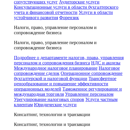
сопутствующих услуг
Аудиторские услуги
Консультационные услуги в области бухгалтерского
учета и финансовой отчетности
Услуги в области
устойчивого развития
Форензик
Налоги, право, управление персоналом и
сопровождение бизнеса
Налоги, право, управление персоналом и
сопровождение бизнеса
Подробнее о департаменте налогов, права, управления
персоналом и сопровождения бизнеса
НДС и акцизы
Международное налоговое планирование
Налоговое
сопровождение сделок
Операционное сопровождение
бухгалтерской и налоговой функции
Трансфертное
ценообразование и повышение эффективности
операционных моделей
Таможенное регулирование и
международная торговля
Управление персоналом
Урегулирование налоговых споров
Услуги частным
клиентам
Юридические услуги
Консалтинг, технологии и транзакции
Консалтинг, технологии и транзакции