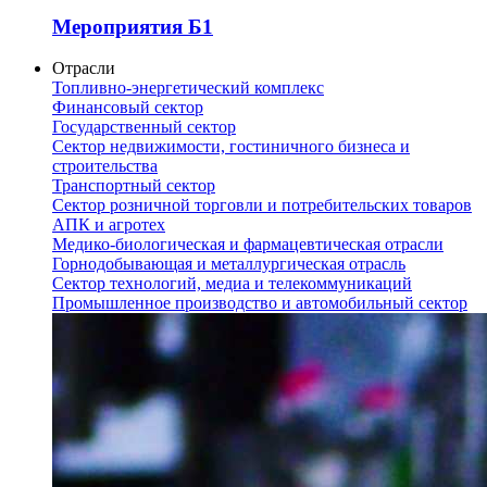
Мероприятия Б1
Отрасли
Топливно-энергетический комплекс
Финансовый сектор
Государственный сектор
Сектор недвижимости, гостиничного бизнеса и
строительства
Транспортный сектор
Сектор розничной торговли и потребительских товаров
АПК и агротех
Медико-биологическая и фармацевтическая отрасли
Горнодобывающая и металлургическая отрасль
Сектор технологий, медиа и телекоммуникаций
Промышленное производство и автомобильный сектор