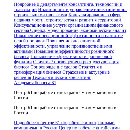
Подробнее о департаменте консалтинга, технологий и
транзакций
Инжиниринг и управление инвестиционно-
строительными проектами
Консультирование в сфере
недвижимости, строительства и развития территорий
Консультационные услуги организациям финансового
сектора
Оценка, моделирование, экономический анализ
Повышение операционной эффективности и развитие
цепей поставок
Повышение операционной
эффективности, управление производственными
активами
Повышение эффективности розничного
бизнеса
Повышение эффективности финансовой
функции
Слияния / поглощения и реструктуризация
бизнеса
Сопровождение сделок
Стратегия и
трансформация бизнеса
Страховые и актуарные
решения
Технологический консалтинг
Академия бизнеса Б1
Центр Б1 по работе с иностранными компаниями в
России
Центр Б1 по работе с иностранными компаниями в
России
Подробнее о центре Б1 по работе с иностранными
компаниями в России
Центр по работе с китайскими