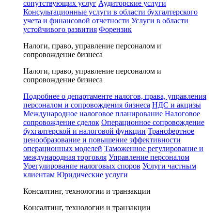
сопутствующих услуг
Аудиторские услуги
Консультационные услуги в области бухгалтерского
учета и финансовой отчетности
Услуги в области
устойчивого развития
Форензик
Налоги, право, управление персоналом и
сопровождение бизнеса
Налоги, право, управление персоналом и
сопровождение бизнеса
Подробнее о департаменте налогов, права, управления
персоналом и сопровождения бизнеса
НДС и акцизы
Международное налоговое планирование
Налоговое
сопровождение сделок
Операционное сопровождение
бухгалтерской и налоговой функции
Трансфертное
ценообразование и повышение эффективности
операционных моделей
Таможенное регулирование и
международная торговля
Управление персоналом
Урегулирование налоговых споров
Услуги частным
клиентам
Юридические услуги
Консалтинг, технологии и транзакции
Консалтинг, технологии и транзакции