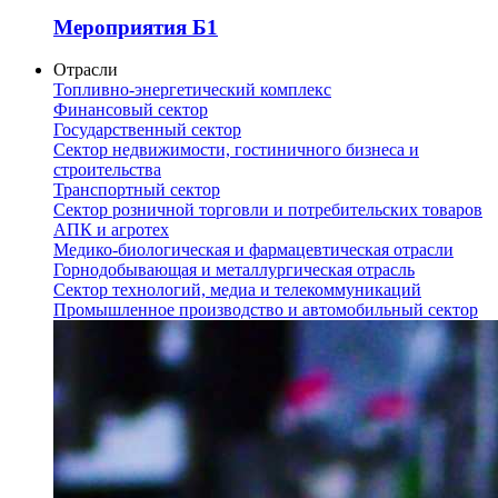
Мероприятия Б1
Отрасли
Топливно-энергетический комплекс
Финансовый сектор
Государственный сектор
Сектор недвижимости, гостиничного бизнеса и
строительства
Транспортный сектор
Сектор розничной торговли и потребительских товаров
АПК и агротех
Медико-биологическая и фармацевтическая отрасли
Горнодобывающая и металлургическая отрасль
Сектор технологий, медиа и телекоммуникаций
Промышленное производство и автомобильный сектор