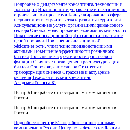
Подробнее о департаменте консалтинга, технологий и
транзакций
Инжиниринг и управление инвестиционно-
строительными проектами
Консультирование в сфере
недвижимости, строительства и развития территорий
Консультационные услуги организациям финансового
сектора
Оценка, моделирование, экономический анализ
Повышение операционной эффективности и развитие
цепей поставок
Повышение операционной
эффективности, управление производственными
активами
Повышение эффективности розничного
бизнеса
Повышение эффективности финансовой
функции
Слияния / поглощения и реструктуризация
бизнеса
Сопровождение сделок
Стратегия и
трансформация бизнеса
Страховые и актуарные
решения
Технологический консалтинг
Академия бизнеса Б1
Центр Б1 по работе с иностранными компаниями в
России
Центр Б1 по работе с иностранными компаниями в
России
Подробнее о центре Б1 по работе с иностранными
компаниями в России
Центр по работе с китайскими