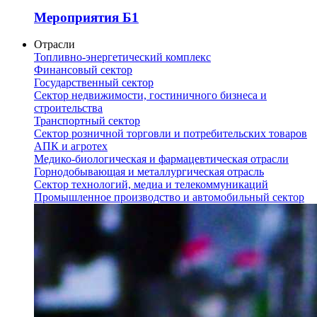
Мероприятия Б1
Отрасли
Топливно-энергетический комплекс
Финансовый сектор
Государственный сектор
Сектор недвижимости, гостиничного бизнеса и
строительства
Транспортный сектор
Сектор розничной торговли и потребительских товаров
АПК и агротех
Медико-биологическая и фармацевтическая отрасли
Горнодобывающая и металлургическая отрасль
Сектор технологий, медиа и телекоммуникаций
Промышленное производство и автомобильный сектор