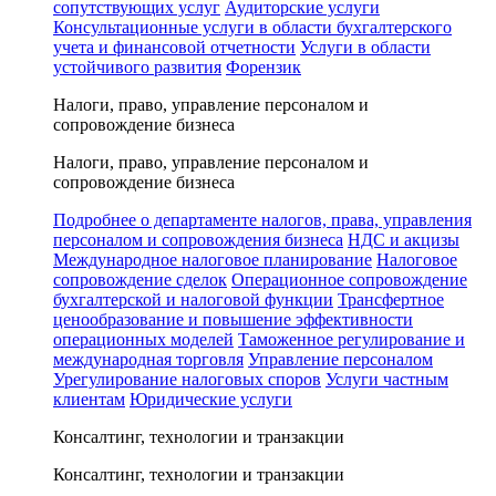
сопутствующих услуг
Аудиторские услуги
Консультационные услуги в области бухгалтерского
учета и финансовой отчетности
Услуги в области
устойчивого развития
Форензик
Налоги, право, управление персоналом и
сопровождение бизнеса
Налоги, право, управление персоналом и
сопровождение бизнеса
Подробнее о департаменте налогов, права, управления
персоналом и сопровождения бизнеса
НДС и акцизы
Международное налоговое планирование
Налоговое
сопровождение сделок
Операционное сопровождение
бухгалтерской и налоговой функции
Трансфертное
ценообразование и повышение эффективности
операционных моделей
Таможенное регулирование и
международная торговля
Управление персоналом
Урегулирование налоговых споров
Услуги частным
клиентам
Юридические услуги
Консалтинг, технологии и транзакции
Консалтинг, технологии и транзакции