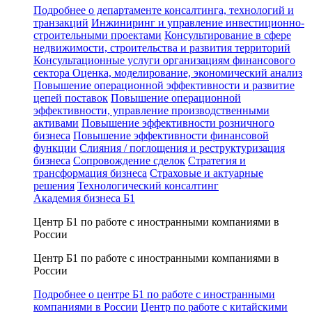
Подробнее о департаменте консалтинга, технологий и
транзакций
Инжиниринг и управление инвестиционно-
строительными проектами
Консультирование в сфере
недвижимости, строительства и развития территорий
Консультационные услуги организациям финансового
сектора
Оценка, моделирование, экономический анализ
Повышение операционной эффективности и развитие
цепей поставок
Повышение операционной
эффективности, управление производственными
активами
Повышение эффективности розничного
бизнеса
Повышение эффективности финансовой
функции
Слияния / поглощения и реструктуризация
бизнеса
Сопровождение сделок
Стратегия и
трансформация бизнеса
Страховые и актуарные
решения
Технологический консалтинг
Академия бизнеса Б1
Центр Б1 по работе с иностранными компаниями в
России
Центр Б1 по работе с иностранными компаниями в
России
Подробнее о центре Б1 по работе с иностранными
компаниями в России
Центр по работе с китайскими