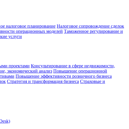
ое налоговое планирование
Налоговое сопровождение сделок
ивности операционных моделей
Таможенное регулирование и
кие услуги
ыми проектами
Консультирование в сфере недвижимости,
ие, экономический анализ
Повышение операционной
ктивами
Повышение эффективности розничного бизнеса
лок
Стратегия и трансформация бизнеса
Страховые и
Desk)