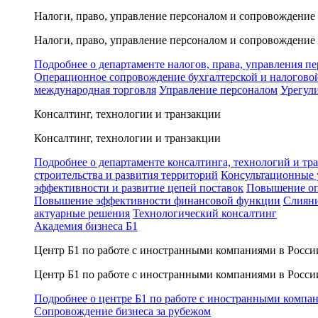
Налоги, право, управление персоналом и сопровождение
Налоги, право, управление персоналом и сопровождение
Подробнее о департаменте налогов, права, управления п
Операционное сопровождение бухгалтерской и налогово
международная торговля
Управление персоналом
Урегул
Консалтинг, технологии и транзакции
Консалтинг, технологии и транзакции
Подробнее о департаменте консалтинга, технологий и тр
строительства и развития территорий
Консультационные 
эффективности и развитие цепей поставок
Повышение оп
Повышение эффективности финансовой функции
Слияни
актуарные решения
Технологический консалтинг
Академия бизнеса Б1
Центр Б1 по работе с иностранными компаниями в Росси
Центр Б1 по работе с иностранными компаниями в Росси
Подробнее о центре Б1 по работе с иностранными компа
Сопровождение бизнеса за рубежом