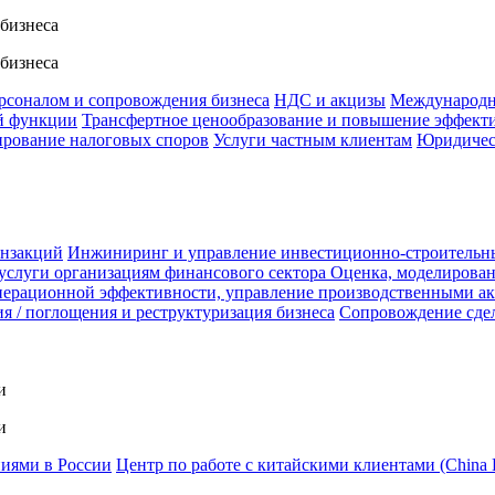
 бизнеса
 бизнеса
ерсоналом и сопровождения бизнеса
НДС и акцизы
Международн
й функции
Трансфертное ценообразование и повышение эффект
ирование налоговых споров
Услуги частным клиентам
Юридичес
анзакций
Инжиниринг и управление инвестиционно-строительн
услуги организациям финансового сектора
Оценка, моделирован
ерационной эффективности, управление производственными а
я / поглощения и реструктуризация бизнеса
Сопровождение сде
и
и
ниями в России
Центр по работе с китайскими клиентами (China 