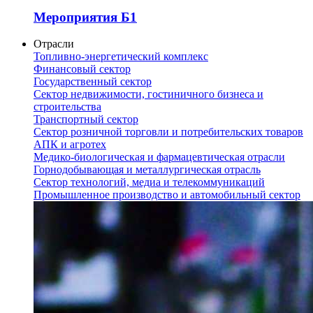
Мероприятия Б1
Отрасли
Топливно-энергетический комплекс
Финансовый сектор
Государственный сектор
Сектор недвижимости, гостиничного бизнеса и
строительства
Транспортный сектор
Сектор розничной торговли и потребительских товаров
АПК и агротех
Медико-биологическая и фармацевтическая отрасли
Горнодобывающая и металлургическая отрасль
Сектор технологий, медиа и телекоммуникаций
Промышленное производство и автомобильный сектор