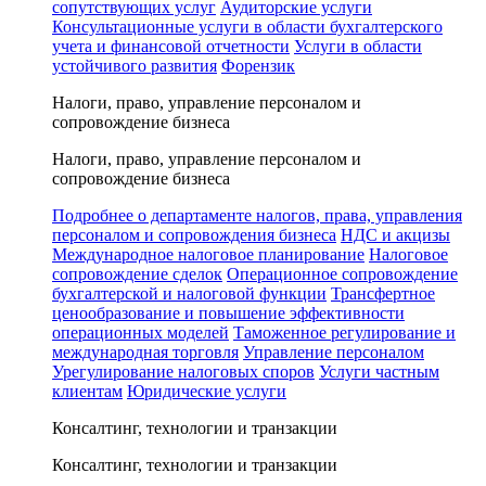
сопутствующих услуг
Аудиторские услуги
Консультационные услуги в области бухгалтерского
учета и финансовой отчетности
Услуги в области
устойчивого развития
Форензик
Налоги, право, управление персоналом и
сопровождение бизнеса
Налоги, право, управление персоналом и
сопровождение бизнеса
Подробнее о департаменте налогов, права, управления
персоналом и сопровождения бизнеса
НДС и акцизы
Международное налоговое планирование
Налоговое
сопровождение сделок
Операционное сопровождение
бухгалтерской и налоговой функции
Трансфертное
ценообразование и повышение эффективности
операционных моделей
Таможенное регулирование и
международная торговля
Управление персоналом
Урегулирование налоговых споров
Услуги частным
клиентам
Юридические услуги
Консалтинг, технологии и транзакции
Консалтинг, технологии и транзакции