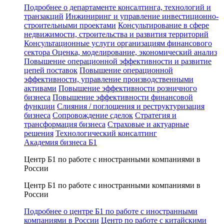
Подробнее о департаменте консалтинга, технологий и
транзакций
Инжиниринг и управление инвестиционно-
строительными проектами
Консультирование в сфере
недвижимости, строительства и развития территорий
Консультационные услуги организациям финансового
сектора
Оценка, моделирование, экономический анализ
Повышение операционной эффективности и развитие
цепей поставок
Повышение операционной
эффективности, управление производственными
активами
Повышение эффективности розничного
бизнеса
Повышение эффективности финансовой
функции
Слияния / поглощения и реструктуризация
бизнеса
Сопровождение сделок
Стратегия и
трансформация бизнеса
Страховые и актуарные
решения
Технологический консалтинг
Академия бизнеса Б1
Центр Б1 по работе с иностранными компаниями в
России
Центр Б1 по работе с иностранными компаниями в
России
Подробнее о центре Б1 по работе с иностранными
компаниями в России
Центр по работе с китайскими