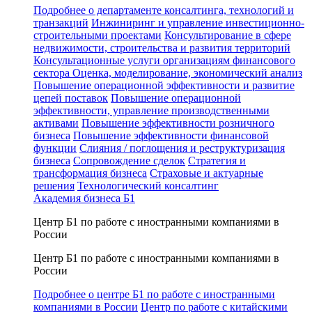
Подробнее о департаменте консалтинга, технологий и
транзакций
Инжиниринг и управление инвестиционно-
строительными проектами
Консультирование в сфере
недвижимости, строительства и развития территорий
Консультационные услуги организациям финансового
сектора
Оценка, моделирование, экономический анализ
Повышение операционной эффективности и развитие
цепей поставок
Повышение операционной
эффективности, управление производственными
активами
Повышение эффективности розничного
бизнеса
Повышение эффективности финансовой
функции
Слияния / поглощения и реструктуризация
бизнеса
Сопровождение сделок
Стратегия и
трансформация бизнеса
Страховые и актуарные
решения
Технологический консалтинг
Академия бизнеса Б1
Центр Б1 по работе с иностранными компаниями в
России
Центр Б1 по работе с иностранными компаниями в
России
Подробнее о центре Б1 по работе с иностранными
компаниями в России
Центр по работе с китайскими