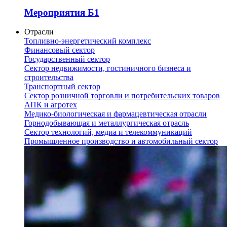
Мероприятия Б1
Отрасли
Топливно-энергетический комплекс
Финансовый сектор
Государственный сектор
Сектор недвижимости, гостиничного бизнеса и
строительства
Транспортный сектор
Сектор розничной торговли и потребительских товаров
АПК и агротех
Медико-биологическая и фармацевтическая отрасли
Горнодобывающая и металлургическая отрасль
Сектор технологий, медиа и телекоммуникаций
Промышленное производство и автомобильный сектор