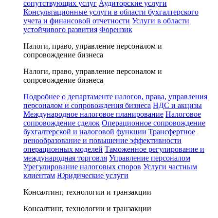
сопутствующих услуг
Аудиторские услуги
Консультационные услуги в области бухгалтерского
учета и финансовой отчетности
Услуги в области
устойчивого развития
Форензик
Налоги, право, управление персоналом и
сопровождение бизнеса
Налоги, право, управление персоналом и
сопровождение бизнеса
Подробнее о департаменте налогов, права, управления
персоналом и сопровождения бизнеса
НДС и акцизы
Международное налоговое планирование
Налоговое
сопровождение сделок
Операционное сопровождение
бухгалтерской и налоговой функции
Трансфертное
ценообразование и повышение эффективности
операционных моделей
Таможенное регулирование и
международная торговля
Управление персоналом
Урегулирование налоговых споров
Услуги частным
клиентам
Юридические услуги
Консалтинг, технологии и транзакции
Консалтинг, технологии и транзакции