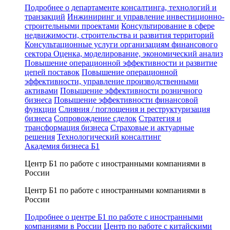
Подробнее о департаменте консалтинга, технологий и
транзакций
Инжиниринг и управление инвестиционно-
строительными проектами
Консультирование в сфере
недвижимости, строительства и развития территорий
Консультационные услуги организациям финансового
сектора
Оценка, моделирование, экономический анализ
Повышение операционной эффективности и развитие
цепей поставок
Повышение операционной
эффективности, управление производственными
активами
Повышение эффективности розничного
бизнеса
Повышение эффективности финансовой
функции
Слияния / поглощения и реструктуризация
бизнеса
Сопровождение сделок
Стратегия и
трансформация бизнеса
Страховые и актуарные
решения
Технологический консалтинг
Академия бизнеса Б1
Центр Б1 по работе с иностранными компаниями в
России
Центр Б1 по работе с иностранными компаниями в
России
Подробнее о центре Б1 по работе с иностранными
компаниями в России
Центр по работе с китайскими