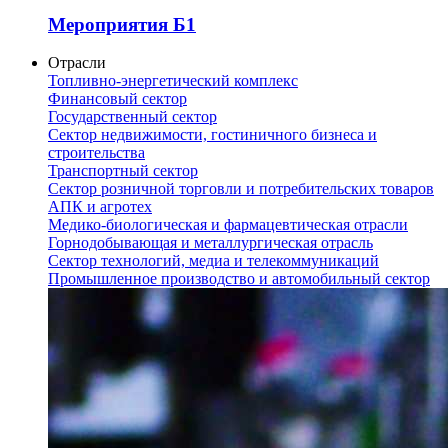
Мероприятия Б1
Отрасли
Топливно-энергетический комплекс
Финансовый сектор
Государственный сектор
Сектор недвижимости, гостиничного бизнеса и
строительства
Транспортный сектор
Сектор розничной торговли и потребительских товаров
АПК и агротех
Медико-биологическая и фармацевтическая отрасли
Горнодобывающая и металлургическая отрасль
Сектор технологий, медиа и телекоммуникаций
Промышленное производство и автомобильный сектор