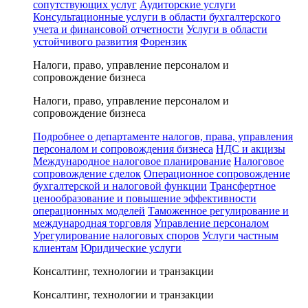
сопутствующих услуг
Аудиторские услуги
Консультационные услуги в области бухгалтерского
учета и финансовой отчетности
Услуги в области
устойчивого развития
Форензик
Налоги, право, управление персоналом и
сопровождение бизнеса
Налоги, право, управление персоналом и
сопровождение бизнеса
Подробнее о департаменте налогов, права, управления
персоналом и сопровождения бизнеса
НДС и акцизы
Международное налоговое планирование
Налоговое
сопровождение сделок
Операционное сопровождение
бухгалтерской и налоговой функции
Трансфертное
ценообразование и повышение эффективности
операционных моделей
Таможенное регулирование и
международная торговля
Управление персоналом
Урегулирование налоговых споров
Услуги частным
клиентам
Юридические услуги
Консалтинг, технологии и транзакции
Консалтинг, технологии и транзакции