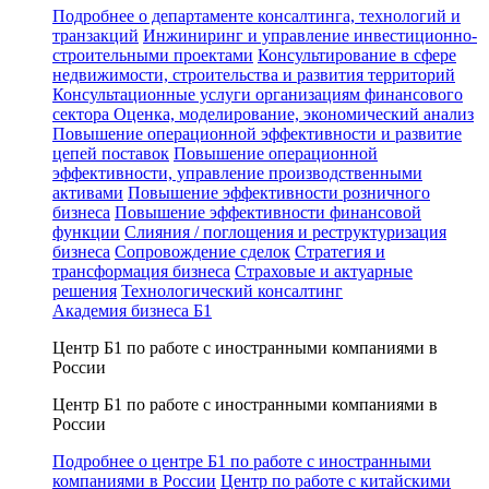
Подробнее о департаменте консалтинга, технологий и
транзакций
Инжиниринг и управление инвестиционно-
строительными проектами
Консультирование в сфере
недвижимости, строительства и развития территорий
Консультационные услуги организациям финансового
сектора
Оценка, моделирование, экономический анализ
Повышение операционной эффективности и развитие
цепей поставок
Повышение операционной
эффективности, управление производственными
активами
Повышение эффективности розничного
бизнеса
Повышение эффективности финансовой
функции
Слияния / поглощения и реструктуризация
бизнеса
Сопровождение сделок
Стратегия и
трансформация бизнеса
Страховые и актуарные
решения
Технологический консалтинг
Академия бизнеса Б1
Центр Б1 по работе с иностранными компаниями в
России
Центр Б1 по работе с иностранными компаниями в
России
Подробнее о центре Б1 по работе с иностранными
компаниями в России
Центр по работе с китайскими