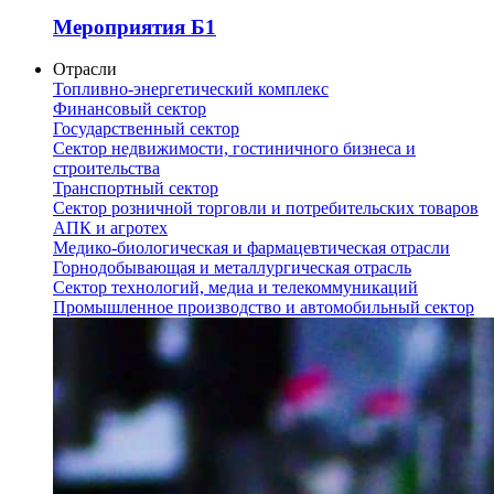
Мероприятия Б1
Отрасли
Топливно-энергетический комплекс
Финансовый сектор
Государственный сектор
Сектор недвижимости, гостиничного бизнеса и
строительства
Транспортный сектор
Сектор розничной торговли и потребительских товаров
АПК и агротех
Медико-биологическая и фармацевтическая отрасли
Горнодобывающая и металлургическая отрасль
Сектор технологий, медиа и телекоммуникаций
Промышленное производство и автомобильный сектор