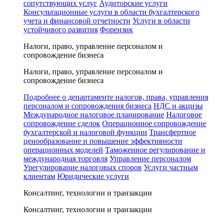
сопутствующих услуг
Аудиторские услуги
Консультационные услуги в области бухгалтерского
учета и финансовой отчетности
Услуги в области
устойчивого развития
Форензик
Налоги, право, управление персоналом и
сопровождение бизнеса
Налоги, право, управление персоналом и
сопровождение бизнеса
Подробнее о департаменте налогов, права, управления
персоналом и сопровождения бизнеса
НДС и акцизы
Международное налоговое планирование
Налоговое
сопровождение сделок
Операционное сопровождение
бухгалтерской и налоговой функции
Трансфертное
ценообразование и повышение эффективности
операционных моделей
Таможенное регулирование и
международная торговля
Управление персоналом
Урегулирование налоговых споров
Услуги частным
клиентам
Юридические услуги
Консалтинг, технологии и транзакции
Консалтинг, технологии и транзакции