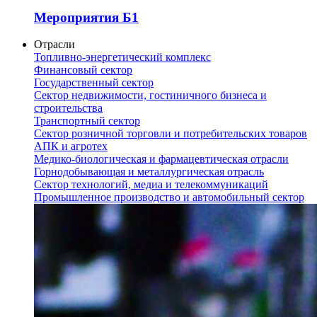
Мероприятия Б1
Отрасли
Топливно-энергетический комплекс
Финансовый сектор
Государственный сектор
Сектор недвижимости, гостиничного бизнеса и
строительства
Транспортный сектор
Сектор розничной торговли и потребительских товаров
АПК и агротех
Медико-биологическая и фармацевтическая отрасли
Горнодобывающая и металлургическая отрасль
Сектор технологий, медиа и телекоммуникаций
Промышленное производство и автомобильный сектор