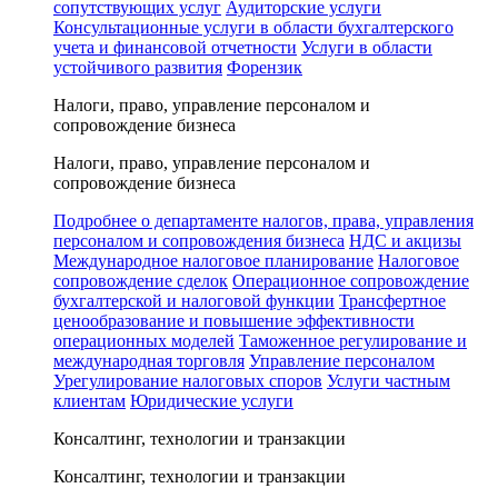
сопутствующих услуг
Аудиторские услуги
Консультационные услуги в области бухгалтерского
учета и финансовой отчетности
Услуги в области
устойчивого развития
Форензик
Налоги, право, управление персоналом и
сопровождение бизнеса
Налоги, право, управление персоналом и
сопровождение бизнеса
Подробнее о департаменте налогов, права, управления
персоналом и сопровождения бизнеса
НДС и акцизы
Международное налоговое планирование
Налоговое
сопровождение сделок
Операционное сопровождение
бухгалтерской и налоговой функции
Трансфертное
ценообразование и повышение эффективности
операционных моделей
Таможенное регулирование и
международная торговля
Управление персоналом
Урегулирование налоговых споров
Услуги частным
клиентам
Юридические услуги
Консалтинг, технологии и транзакции
Консалтинг, технологии и транзакции