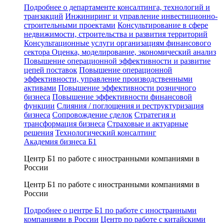
Подробнее о департаменте консалтинга, технологий и
транзакций
Инжиниринг и управление инвестиционно-
строительными проектами
Консультирование в сфере
недвижимости, строительства и развития территорий
Консультационные услуги организациям финансового
сектора
Оценка, моделирование, экономический анализ
Повышение операционной эффективности и развитие
цепей поставок
Повышение операционной
эффективности, управление производственными
активами
Повышение эффективности розничного
бизнеса
Повышение эффективности финансовой
функции
Слияния / поглощения и реструктуризация
бизнеса
Сопровождение сделок
Стратегия и
трансформация бизнеса
Страховые и актуарные
решения
Технологический консалтинг
Академия бизнеса Б1
Центр Б1 по работе с иностранными компаниями в
России
Центр Б1 по работе с иностранными компаниями в
России
Подробнее о центре Б1 по работе с иностранными
компаниями в России
Центр по работе с китайскими