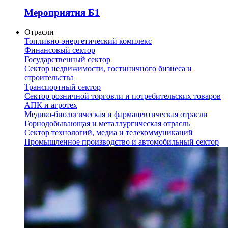
Мероприятия Б1
Отрасли
Топливно-энергетический комплекс
Финансовый сектор
Государственный сектор
Сектор недвижимости, гостиничного бизнеса и
строительства
Транспортный сектор
Сектор розничной торговли и потребительских товаров
АПК и агротех
Медико-биологическая и фармацевтическая отрасли
Горнодобывающая и металлургическая отрасль
Сектор технологий, медиа и телекоммуникаций
Промышленное производство и автомобильный сектор