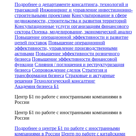
Подробнее о департаменте консалтинга, технологий и
транзакций
Инжиниринг и управление инвестиционно-
строительными проектами
Консультирование в сфере
недвижимости, строительства и развития территорий
Консультационные услуги организациям финансового
сектора
Оценка, моделирование, экономический анализ
Повышение операционной эффективности и развитие
цепей поставок
Повышение операционной
эффективности, управление производственными
активами
Повышение эффективности розничного
бизнеса
Повышение эффективности финансовой
функции
Слияния / поглощения и реструктуризация
бизнеса
Сопровождение сделок
Стратегия и
трансформация бизнеса
Страховые и актуарные
решения
Технологический консалтинг
Академия бизнеса Б1
Центр Б1 по работе с иностранными компаниями в
России
Центр Б1 по работе с иностранными компаниями в
России
Подробнее о центре Б1 по работе с иностранными
компаниями в России
Центр по работе с китайскими