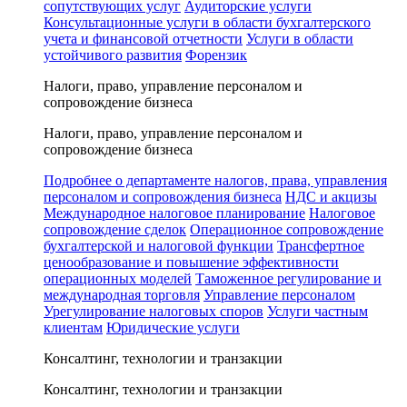
сопутствующих услуг
Аудиторские услуги
Консультационные услуги в области бухгалтерского
учета и финансовой отчетности
Услуги в области
устойчивого развития
Форензик
Налоги, право, управление персоналом и
сопровождение бизнеса
Налоги, право, управление персоналом и
сопровождение бизнеса
Подробнее о департаменте налогов, права, управления
персоналом и сопровождения бизнеса
НДС и акцизы
Международное налоговое планирование
Налоговое
сопровождение сделок
Операционное сопровождение
бухгалтерской и налоговой функции
Трансфертное
ценообразование и повышение эффективности
операционных моделей
Таможенное регулирование и
международная торговля
Управление персоналом
Урегулирование налоговых споров
Услуги частным
клиентам
Юридические услуги
Консалтинг, технологии и транзакции
Консалтинг, технологии и транзакции