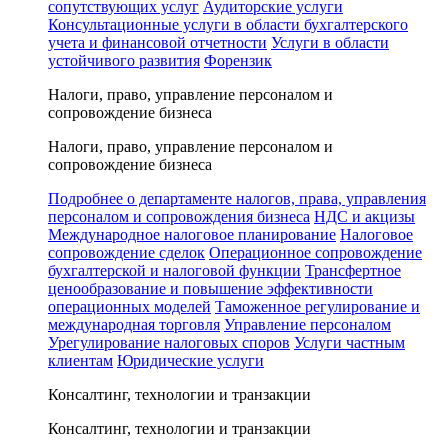
сопутствующих услуг
Аудиторские услуги
Консультационные услуги в области бухгалтерского
учета и финансовой отчетности
Услуги в области
устойчивого развития
Форензик
Налоги, право, управление персоналом и
сопровождение бизнеса
Налоги, право, управление персоналом и
сопровождение бизнеса
Подробнее о департаменте налогов, права, управления
персоналом и сопровождения бизнеса
НДС и акцизы
Международное налоговое планирование
Налоговое
сопровождение сделок
Операционное сопровождение
бухгалтерской и налоговой функции
Трансфертное
ценообразование и повышение эффективности
операционных моделей
Таможенное регулирование и
международная торговля
Управление персоналом
Урегулирование налоговых споров
Услуги частным
клиентам
Юридические услуги
Консалтинг, технологии и транзакции
Консалтинг, технологии и транзакции