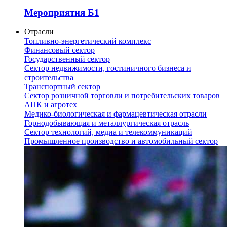
Мероприятия Б1
Отрасли
Топливно-энергетический комплекс
Финансовый сектор
Государственный сектор
Сектор недвижимости, гостиничного бизнеса и
строительства
Транспортный сектор
Сектор розничной торговли и потребительских товаров
АПК и агротех
Медико-биологическая и фармацевтическая отрасли
Горнодобывающая и металлургическая отрасль
Сектор технологий, медиа и телекоммуникаций
Промышленное производство и автомобильный сектор