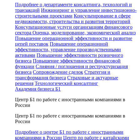
Подробнее о департаменте консалтинга, технологий и
транзакций
Инжиниринг и управление инвестиционно-
строительными проектами
Консультирование в сфере
недвижимости, строительства и развития территорий
Консультационные услуги организациям финансового
сектора
Оценка, моделирование, экономический анализ
Повышение операционной эффективности и развитие
цепей поставок
Повышение операционной
эффективности, управление производственными
активами
Повышение эффективности розничного
бизнеса
Повышение эффективности финансовой
функции
Слияния / поглощения и реструктуризация
бизнеса
Сопровождение сделок
Стратегия и
трансформация бизнеса
Страховые и актуарные
решения
Технологический консалтинг
Академия бизнеса Б1
Центр Б1 по работе с иностранными компаниями в
России
Центр Б1 по работе с иностранными компаниями в
России
Подробнее о центре Б1 по работе с иностранными
компаниями в России
Центр по работе с китайскими