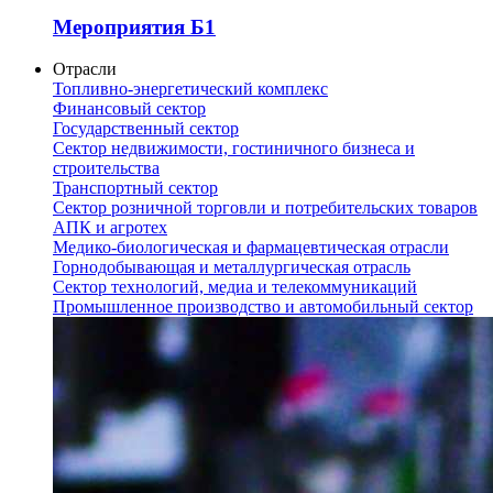
Мероприятия Б1
Отрасли
Топливно-энергетический комплекс
Финансовый сектор
Государственный сектор
Сектор недвижимости, гостиничного бизнеса и
строительства
Транспортный сектор
Сектор розничной торговли и потребительских товаров
АПК и агротех
Медико-биологическая и фармацевтическая отрасли
Горнодобывающая и металлургическая отрасль
Сектор технологий, медиа и телекоммуникаций
Промышленное производство и автомобильный сектор