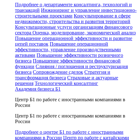
Подробнее о департаменте консалтинга, технологий и
транзакций
Инжиниринг и управление инвестиционно-
строительными проектами
Консультирование в сфере
недвижимости, строительства и развития территорий
Консультационные услуги организациям финансового
сектора
Оценка, моделирование, экономический анализ
Повышение операционной эффективности и развитие
цепей поставок
Повышение операционной
эффективности, управление производственными
активами
Повышение эффективности розничного
бизнеса
Повышение эффективности финансовой
функции
Слияния / поглощения и реструктуризация
бизнеса
Сопровождение сделок
Стратегия и
трансформация бизнеса
Страховые и актуарные
решения
Технологический консалтинг
Академия бизнеса Б1
Центр Б1 по работе с иностранными компаниями в
России
Центр Б1 по работе с иностранными компаниями в
России
Подробнее о центре Б1 по работе с иностранными
компаниями в России
Центр по работе с китайскими