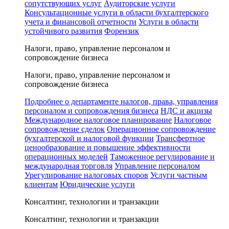
сопутствующих услуг
Аудиторские услуги
Консультационные услуги в области бухгалтерского
учета и финансовой отчетности
Услуги в области
устойчивого развития
Форензик
Налоги, право, управление персоналом и
сопровождение бизнеса
Налоги, право, управление персоналом и
сопровождение бизнеса
Подробнее о департаменте налогов, права, управления
персоналом и сопровождения бизнеса
НДС и акцизы
Международное налоговое планирование
Налоговое
сопровождение сделок
Операционное сопровождение
бухгалтерской и налоговой функции
Трансфертное
ценообразование и повышение эффективности
операционных моделей
Таможенное регулирование и
международная торговля
Управление персоналом
Урегулирование налоговых споров
Услуги частным
клиентам
Юридические услуги
Консалтинг, технологии и транзакции
Консалтинг, технологии и транзакции