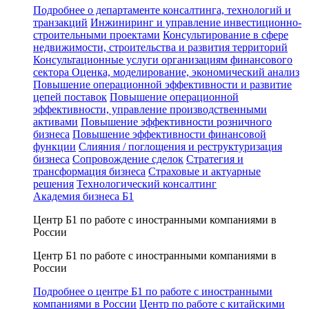
Подробнее о департаменте консалтинга, технологий и
транзакций
Инжиниринг и управление инвестиционно-
строительными проектами
Консультирование в сфере
недвижимости, строительства и развития территорий
Консультационные услуги организациям финансового
сектора
Оценка, моделирование, экономический анализ
Повышение операционной эффективности и развитие
цепей поставок
Повышение операционной
эффективности, управление производственными
активами
Повышение эффективности розничного
бизнеса
Повышение эффективности финансовой
функции
Слияния / поглощения и реструктуризация
бизнеса
Сопровождение сделок
Стратегия и
трансформация бизнеса
Страховые и актуарные
решения
Технологический консалтинг
Академия бизнеса Б1
Центр Б1 по работе с иностранными компаниями в
России
Центр Б1 по работе с иностранными компаниями в
России
Подробнее о центре Б1 по работе с иностранными
компаниями в России
Центр по работе с китайскими