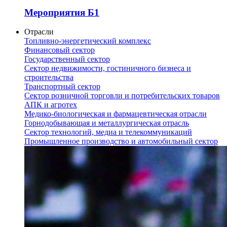
Мероприятия Б1
Отрасли
Топливно-энергетический комплекс
Финансовый сектор
Государственный сектор
Сектор недвижимости, гостиничного бизнеса и
строительства
Транспортный сектор
Сектор розничной торговли и потребительских товаров
АПК и агротех
Медико-биологическая и фармацевтическая отрасли
Горнодобывающая и металлургическая отрасль
Сектор технологий, медиа и телекоммуникаций
Промышленное производство и автомобильный сектор