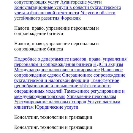
сопутствующих услуг
Аудиторские услуги
Консультационные услуги в области бухгалтерского
учета и финансовой отчетности
Услуги в области
устойчивого развития
Форензик
Налоги, право, управление персоналом и
сопровождение бизнеса
Налоги, право, управление персоналом и
сопровождение бизнеса
Подробнее о департаменте налогов, права, управления
персоналом и сопровождения бизнеса
НДС и акцизы
Международное налоговое планирование
Налоговое
сопровождение сделок
Операционное сопровождение
бухгалтерской и налоговой функции
Трансфертное
ценообразование и повышение эффективности
операционных моделей
Таможенное регулирование и
международная торговля
Управление персоналом
Урегулирование налоговых споров
Услуги частным
клиентам
Юридические услуги
Консалтинг, технологии и транзакции
Консалтинг, технологии и транзакции