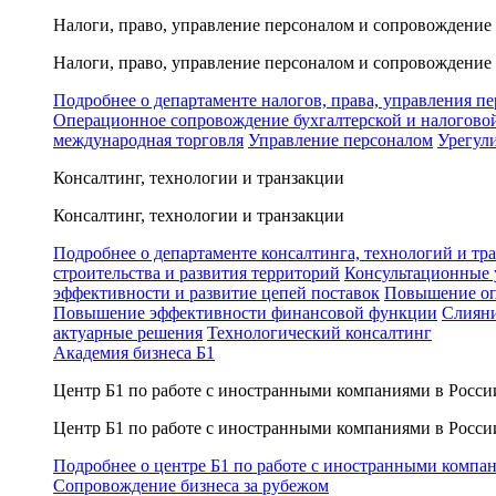
Налоги, право, управление персоналом и сопровождение
Налоги, право, управление персоналом и сопровождение
Подробнее о департаменте налогов, права, управления п
Операционное сопровождение бухгалтерской и налогово
международная торговля
Управление персоналом
Урегул
Консалтинг, технологии и транзакции
Консалтинг, технологии и транзакции
Подробнее о департаменте консалтинга, технологий и тр
строительства и развития территорий
Консультационные 
эффективности и развитие цепей поставок
Повышение оп
Повышение эффективности финансовой функции
Слияни
актуарные решения
Технологический консалтинг
Академия бизнеса Б1
Центр Б1 по работе с иностранными компаниями в Росси
Центр Б1 по работе с иностранными компаниями в Росси
Подробнее о центре Б1 по работе с иностранными компа
Сопровождение бизнеса за рубежом