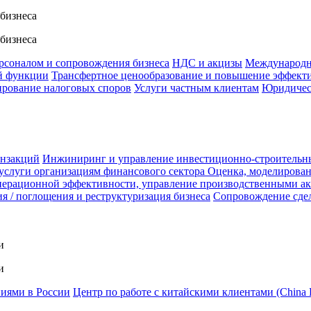
 бизнеса
 бизнеса
ерсоналом и сопровождения бизнеса
НДС и акцизы
Международн
й функции
Трансфертное ценообразование и повышение эффект
ирование налоговых споров
Услуги частным клиентам
Юридичес
анзакций
Инжиниринг и управление инвестиционно-строительн
услуги организациям финансового сектора
Оценка, моделирован
ерационной эффективности, управление производственными а
я / поглощения и реструктуризация бизнеса
Сопровождение сде
и
и
ниями в России
Центр по работе с китайскими клиентами (China 