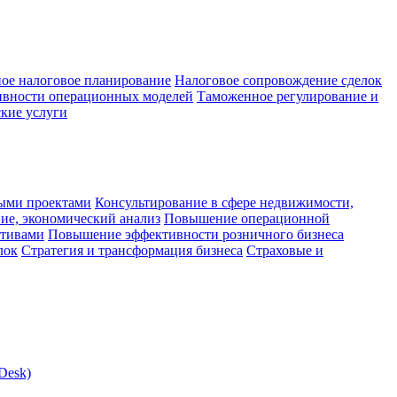
ое налоговое планирование
Налоговое сопровождение сделок
ивности операционных моделей
Таможенное регулирование и
кие услуги
ыми проектами
Консультирование в сфере недвижимости,
ие, экономический анализ
Повышение операционной
ктивами
Повышение эффективности розничного бизнеса
лок
Стратегия и трансформация бизнеса
Страховые и
Desk)