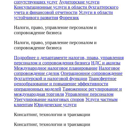
сопутствующих услуг
Аудиторские услуги
Консультационные услуги в области бухгалтерского
учета и финансовой отчетности
Услуги в области
устойчивого развития
Форензик
Налоги, право, управление персоналом и
сопровождение бизнеса
Налоги, право, управление персоналом и
сопровождение бизнеса
Подробнее о департаменте налогов, права, управления
персоналом и сопровождения бизнеса
НДС и акцизы
Международное налоговое планирование
Налоговое
сопровождение сделок
Операционное сопровождение
бухгалтерской и налоговой функции
Трансфертное
ценообразование и повышение эффективности
операционных моделей
Таможенное регулирование и
международная торговля
Управление персоналом
Урегулирование налоговых споров
Услуги частным
клиентам
Юридические услуги
Консалтинг, технологии и транзакции
Консалтинг, технологии и транзакции