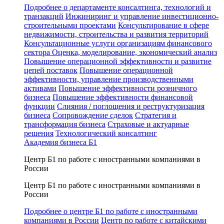
Подробнее о департаменте консалтинга, технологий и
транзакций
Инжиниринг и управление инвестиционно-
строительными проектами
Консультирование в сфере
недвижимости, строительства и развития территорий
Консультационные услуги организациям финансового
сектора
Оценка, моделирование, экономический анализ
Повышение операционной эффективности и развитие
цепей поставок
Повышение операционной
эффективности, управление производственными
активами
Повышение эффективности розничного
бизнеса
Повышение эффективности финансовой
функции
Слияния / поглощения и реструктуризация
бизнеса
Сопровождение сделок
Стратегия и
трансформация бизнеса
Страховые и актуарные
решения
Технологический консалтинг
Академия бизнеса Б1
Центр Б1 по работе с иностранными компаниями в
России
Центр Б1 по работе с иностранными компаниями в
России
Подробнее о центре Б1 по работе с иностранными
компаниями в России
Центр по работе с китайскими