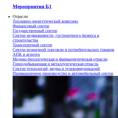
Мероприятия Б1
Отрасли
Топливно-энергетический комплекс
Финансовый сектор
Государственный сектор
Сектор недвижимости, гостиничного бизнеса и
строительства
Транспортный сектор
Сектор розничной торговли и потребительских товаров
АПК и агротех
Медико-биологическая и фармацевтическая отрасли
Горнодобывающая и металлургическая отрасль
Сектор технологий, медиа и телекоммуникаций
Промышленное производство и автомобильный сектор