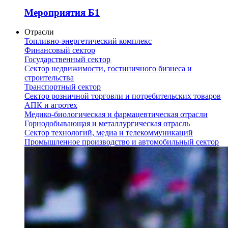
Мероприятия Б1
Отрасли
Топливно-энергетический комплекс
Финансовый сектор
Государственный сектор
Сектор недвижимости, гостиничного бизнеса и
строительства
Транспортный сектор
Сектор розничной торговли и потребительских товаров
АПК и агротех
Медико-биологическая и фармацевтическая отрасли
Горнодобывающая и металлургическая отрасль
Сектор технологий, медиа и телекоммуникаций
Промышленное производство и автомобильный сектор