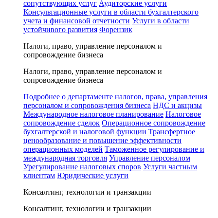
сопутствующих услуг
Аудиторские услуги
Консультационные услуги в области бухгалтерского
учета и финансовой отчетности
Услуги в области
устойчивого развития
Форензик
Налоги, право, управление персоналом и
сопровождение бизнеса
Налоги, право, управление персоналом и
сопровождение бизнеса
Подробнее о департаменте налогов, права, управления
персоналом и сопровождения бизнеса
НДС и акцизы
Международное налоговое планирование
Налоговое
сопровождение сделок
Операционное сопровождение
бухгалтерской и налоговой функции
Трансфертное
ценообразование и повышение эффективности
операционных моделей
Таможенное регулирование и
международная торговля
Управление персоналом
Урегулирование налоговых споров
Услуги частным
клиентам
Юридические услуги
Консалтинг, технологии и транзакции
Консалтинг, технологии и транзакции