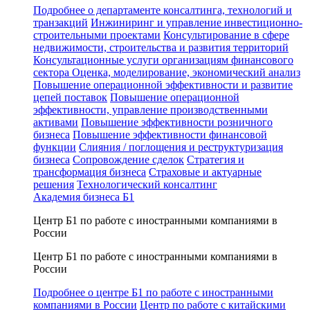
Подробнее о департаменте консалтинга, технологий и
транзакций
Инжиниринг и управление инвестиционно-
строительными проектами
Консультирование в сфере
недвижимости, строительства и развития территорий
Консультационные услуги организациям финансового
сектора
Оценка, моделирование, экономический анализ
Повышение операционной эффективности и развитие
цепей поставок
Повышение операционной
эффективности, управление производственными
активами
Повышение эффективности розничного
бизнеса
Повышение эффективности финансовой
функции
Слияния / поглощения и реструктуризация
бизнеса
Сопровождение сделок
Стратегия и
трансформация бизнеса
Страховые и актуарные
решения
Технологический консалтинг
Академия бизнеса Б1
Центр Б1 по работе с иностранными компаниями в
России
Центр Б1 по работе с иностранными компаниями в
России
Подробнее о центре Б1 по работе с иностранными
компаниями в России
Центр по работе с китайскими