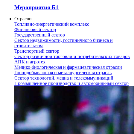
Мероприятия Б1
Отрасли
Топливно-энергетический комплекс
Финансовый сектор
Государственный сектор
Сектор недвижимости, гостиничного бизнеса и
строительства
Транспортный сектор
Сектор розничной торговли и потребительских товаров
АПК и агротех
Медико-биологическая и фармацевтическая отрасли
Горнодобывающая и металлургическая отрасль
Сектор технологий, медиа и телекоммуникаций
Промышленное производство и автомобильный сектор