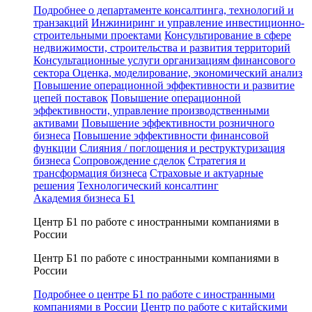
Подробнее о департаменте консалтинга, технологий и
транзакций
Инжиниринг и управление инвестиционно-
строительными проектами
Консультирование в сфере
недвижимости, строительства и развития территорий
Консультационные услуги организациям финансового
сектора
Оценка, моделирование, экономический анализ
Повышение операционной эффективности и развитие
цепей поставок
Повышение операционной
эффективности, управление производственными
активами
Повышение эффективности розничного
бизнеса
Повышение эффективности финансовой
функции
Слияния / поглощения и реструктуризация
бизнеса
Сопровождение сделок
Стратегия и
трансформация бизнеса
Страховые и актуарные
решения
Технологический консалтинг
Академия бизнеса Б1
Центр Б1 по работе с иностранными компаниями в
России
Центр Б1 по работе с иностранными компаниями в
России
Подробнее о центре Б1 по работе с иностранными
компаниями в России
Центр по работе с китайскими