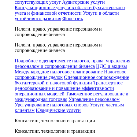
сопутствующих услуг
Аудиторские услуги
Консультационные услуги в области бухгалтерского
учета и финансовой отчетности
Услуги в области
устойчивого развития
Форензик
Налоги, право, управление персоналом и
сопровождение бизнеса
Налоги, право, управление персоналом и
сопровождение бизнеса
Подробнее о департаменте налогов, права, управления
персоналом и сопровождения бизнеса
НДС и акцизы
Международное налоговое планирование
Налоговое
сопровождение сделок
Операционное сопровождение
бухгалтерской и налоговой функции
Трансфертное
ценообразование и повышение эффективности
операционных моделей
Таможенное регулирование и
международная торговля
Управление персоналом
Урегулирование налоговых споров
Услуги частным
клиентам
Юридические услуги
Консалтинг, технологии и транзакции
Консалтинг, технологии и транзакции