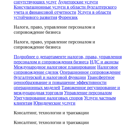
сопутствующих услуг
Аудиторские услуги
Консультационные услуги в области бухгалтерского
учета и финансовой отчетности
Услуги в области
устойчивого развития
Форензик
Налоги, право, управление персоналом и
сопровождение бизнеса
Налоги, право, управление персоналом и
сопровождение бизнеса
Подробнее о департаменте налогов, права, управления
персоналом и сопровождения бизнеса
НДС и акцизы
Международное налоговое планирование
Налоговое
сопровождение сделок
Операционное сопровождение
бухгалтерской и налоговой функции
Трансфертное
ценообразование и повышение эффективности
операционных моделей
Таможенное регулирование и
международная торговля
Управление персоналом
Урегулирование налоговых споров
Услуги частным
клиентам
Юридические услуги
Консалтинг, технологии и транзакции
Консалтинг, технологии и транзакции