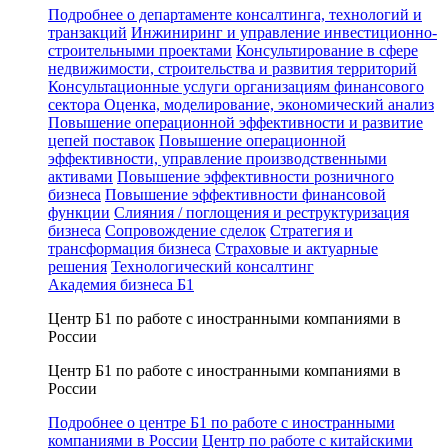
Подробнее о департаменте консалтинга, технологий и
транзакций
Инжиниринг и управление инвестиционно-
строительными проектами
Консультирование в сфере
недвижимости, строительства и развития территорий
Консультационные услуги организациям финансового
сектора
Оценка, моделирование, экономический анализ
Повышение операционной эффективности и развитие
цепей поставок
Повышение операционной
эффективности, управление производственными
активами
Повышение эффективности розничного
бизнеса
Повышение эффективности финансовой
функции
Слияния / поглощения и реструктуризация
бизнеса
Сопровождение сделок
Стратегия и
трансформация бизнеса
Страховые и актуарные
решения
Технологический консалтинг
Академия бизнеса Б1
Центр Б1 по работе с иностранными компаниями в
России
Центр Б1 по работе с иностранными компаниями в
России
Подробнее о центре Б1 по работе с иностранными
компаниями в России
Центр по работе с китайскими