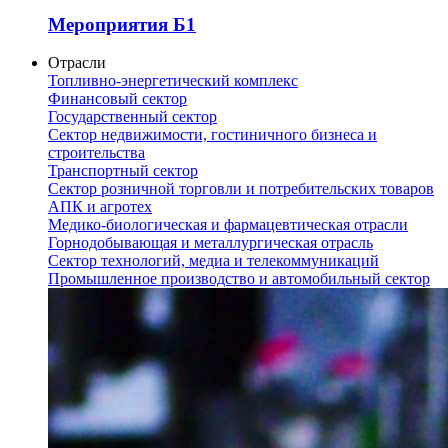
Мероприятия Б1
Отрасли
Топливно-энергетический комплекс
Финансовый сектор
Государственный сектор
Сектор недвижимости, гостиничного бизнеса и
строительства
Транспортный сектор
Сектор розничной торговли и потребительских товаров
АПК и агротех
Медико-биологическая и фармацевтическая отрасли
Горнодобывающая и металлургическая отрасль
Сектор технологий, медиа и телекоммуникаций
Промышленное производство и автомобильный сектор