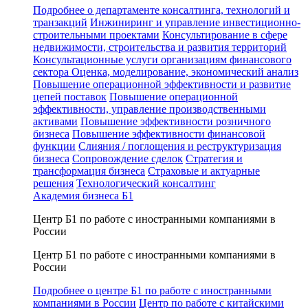
Подробнее о департаменте консалтинга, технологий и
транзакций
Инжиниринг и управление инвестиционно-
строительными проектами
Консультирование в сфере
недвижимости, строительства и развития территорий
Консультационные услуги организациям финансового
сектора
Оценка, моделирование, экономический анализ
Повышение операционной эффективности и развитие
цепей поставок
Повышение операционной
эффективности, управление производственными
активами
Повышение эффективности розничного
бизнеса
Повышение эффективности финансовой
функции
Слияния / поглощения и реструктуризация
бизнеса
Сопровождение сделок
Стратегия и
трансформация бизнеса
Страховые и актуарные
решения
Технологический консалтинг
Академия бизнеса Б1
Центр Б1 по работе с иностранными компаниями в
России
Центр Б1 по работе с иностранными компаниями в
России
Подробнее о центре Б1 по работе с иностранными
компаниями в России
Центр по работе с китайскими