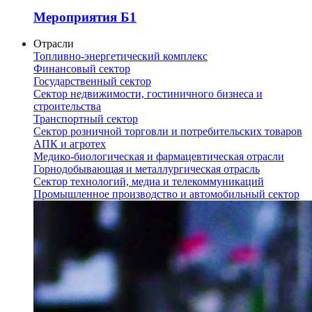
Мероприятия Б1
Отрасли
Топливно-энергетический комплекс
Финансовый сектор
Государственный сектор
Сектор недвижимости, гостиничного бизнеса и
строительства
Транспортный сектор
Сектор розничной торговли и потребительских товаров
АПК и агротех
Медико-биологическая и фармацевтическая отрасли
Горнодобывающая и металлургическая отрасль
Сектор технологий, медиа и телекоммуникаций
Промышленное производство и автомобильный сектор