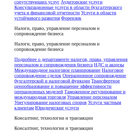
сопутствующих услуг
Аудиторские услуги
Консультационные услуги в области бухгалтерского
учета и финансовой отчетности
Услуги в области
устойчивого развития
Форензик
Налоги, право, управление персоналом и
сопровождение бизнеса
Налоги, право, управление персоналом и
сопровождение бизнеса
Подробнее о департаменте налогов, права, управления
персоналом и сопровождения бизнеса
НДС и акцизы
Международное налоговое планирование
Налоговое
сопровождение сделок
Операционное сопровождение
бухгалтерской и налоговой функции
Трансфертное
ценообразование и повышение эффективности
операционных моделей
Таможенное регулирование и
международная торговля
Управление персоналом
Урегулирование налоговых споров
Услуги частным
клиентам
Юридические услуги
Консалтинг, технологии и транзакции
Консалтинг, технологии и транзакции