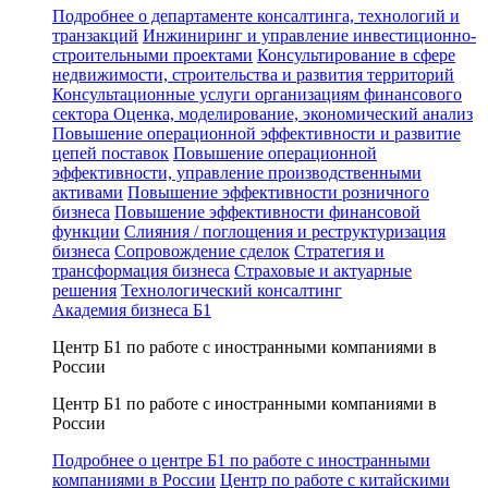
Подробнее о департаменте консалтинга, технологий и
транзакций
Инжиниринг и управление инвестиционно-
строительными проектами
Консультирование в сфере
недвижимости, строительства и развития территорий
Консультационные услуги организациям финансового
сектора
Оценка, моделирование, экономический анализ
Повышение операционной эффективности и развитие
цепей поставок
Повышение операционной
эффективности, управление производственными
активами
Повышение эффективности розничного
бизнеса
Повышение эффективности финансовой
функции
Слияния / поглощения и реструктуризация
бизнеса
Сопровождение сделок
Стратегия и
трансформация бизнеса
Страховые и актуарные
решения
Технологический консалтинг
Академия бизнеса Б1
Центр Б1 по работе с иностранными компаниями в
России
Центр Б1 по работе с иностранными компаниями в
России
Подробнее о центре Б1 по работе с иностранными
компаниями в России
Центр по работе с китайскими