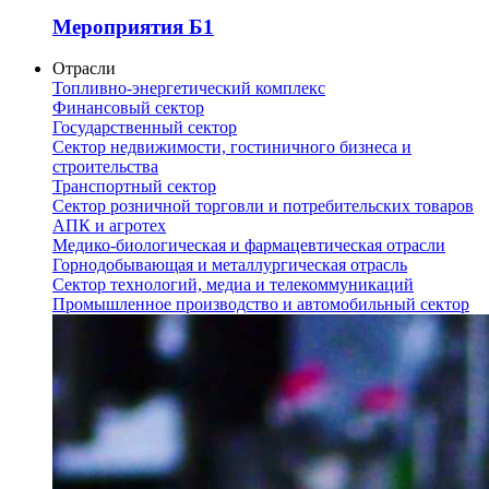
Мероприятия Б1
Отрасли
Топливно-энергетический комплекс
Финансовый сектор
Государственный сектор
Сектор недвижимости, гостиничного бизнеса и
строительства
Транспортный сектор
Сектор розничной торговли и потребительских товаров
АПК и агротех
Медико-биологическая и фармацевтическая отрасли
Горнодобывающая и металлургическая отрасль
Сектор технологий, медиа и телекоммуникаций
Промышленное производство и автомобильный сектор