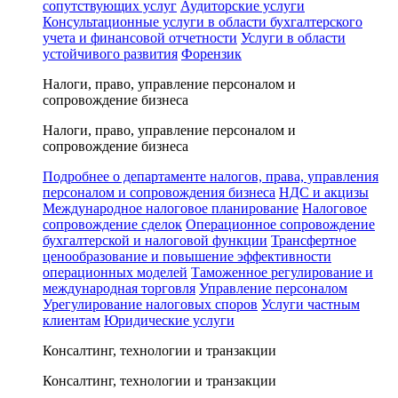
сопутствующих услуг
Аудиторские услуги
Консультационные услуги в области бухгалтерского
учета и финансовой отчетности
Услуги в области
устойчивого развития
Форензик
Налоги, право, управление персоналом и
сопровождение бизнеса
Налоги, право, управление персоналом и
сопровождение бизнеса
Подробнее о департаменте налогов, права, управления
персоналом и сопровождения бизнеса
НДС и акцизы
Международное налоговое планирование
Налоговое
сопровождение сделок
Операционное сопровождение
бухгалтерской и налоговой функции
Трансфертное
ценообразование и повышение эффективности
операционных моделей
Таможенное регулирование и
международная торговля
Управление персоналом
Урегулирование налоговых споров
Услуги частным
клиентам
Юридические услуги
Консалтинг, технологии и транзакции
Консалтинг, технологии и транзакции