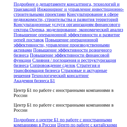
Подробнее о департаменте консалтинга, технологий и
транзакций
Инжиниринг и управление инвестиционно-
строительными проектами
Консультирование в сфере
недвижимости, строительства и развития территорий
Консультационные услуги организациям финансового
сектора
Оценка, моделирование, экономический анализ
Повышение операционной эффективности и развитие
цепей поставок
Повышение операционной
эффективности, управление производственными
активами
Повышение эффективности розничного
бизнеса
Повышение эффективности финансовой
функции
Слияния / поглощения и реструктуризация
бизнеса
Сопровождение сделок
Стратегия и
трансформация бизнеса
Страховые и актуарные
решения
Технологический консалтинг
Академия бизнеса Б1
Центр Б1 по работе с иностранными компаниями в
России
Центр Б1 по работе с иностранными компаниями в
России
Подробнее о центре Б1 по работе с иностранными
компаниями в России
Центр по работе с китайскими