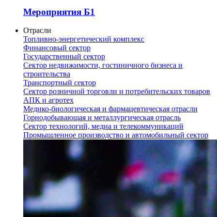
Мероприятия Б1
Отрасли
Топливно-энергетический комплекс
Финансовый сектор
Государственный сектор
Сектор недвижимости, гостиничного бизнеса и
строительства
Транспортный сектор
Сектор розничной торговли и потребительских товаров
АПК и агротех
Медико-биологическая и фармацевтическая отрасли
Горнодобывающая и металлургическая отрасль
Сектор технологий, медиа и телекоммуникаций
Промышленное производство и автомобильный сектор