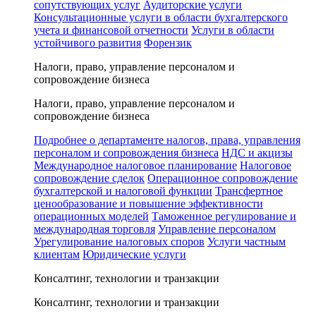
сопутствующих услуг
Аудиторские услуги
Консультационные услуги в области бухгалтерского
учета и финансовой отчетности
Услуги в области
устойчивого развития
Форензик
Налоги, право, управление персоналом и
сопровождение бизнеса
Налоги, право, управление персоналом и
сопровождение бизнеса
Подробнее о департаменте налогов, права, управления
персоналом и сопровождения бизнеса
НДС и акцизы
Международное налоговое планирование
Налоговое
сопровождение сделок
Операционное сопровождение
бухгалтерской и налоговой функции
Трансфертное
ценообразование и повышение эффективности
операционных моделей
Таможенное регулирование и
международная торговля
Управление персоналом
Урегулирование налоговых споров
Услуги частным
клиентам
Юридические услуги
Консалтинг, технологии и транзакции
Консалтинг, технологии и транзакции