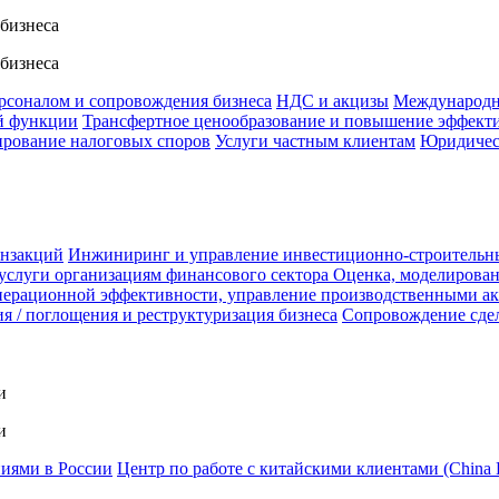
 бизнеса
 бизнеса
ерсоналом и сопровождения бизнеса
НДС и акцизы
Международн
й функции
Трансфертное ценообразование и повышение эффект
ирование налоговых споров
Услуги частным клиентам
Юридичес
анзакций
Инжиниринг и управление инвестиционно-строительн
услуги организациям финансового сектора
Оценка, моделирован
ерационной эффективности, управление производственными а
я / поглощения и реструктуризация бизнеса
Сопровождение сде
и
и
ниями в России
Центр по работе с китайскими клиентами (China 