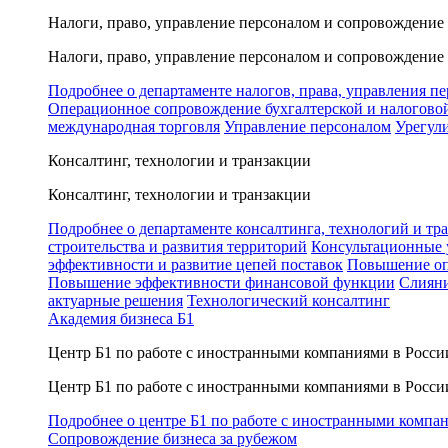
Налоги, право, управление персоналом и сопровождение
Налоги, право, управление персоналом и сопровождение
Подробнее о департаменте налогов, права, управления п
Операционное сопровождение бухгалтерской и налогово
международная торговля
Управление персоналом
Урегул
Консалтинг, технологии и транзакции
Консалтинг, технологии и транзакции
Подробнее о департаменте консалтинга, технологий и тр
строительства и развития территорий
Консультационные 
эффективности и развитие цепей поставок
Повышение оп
Повышение эффективности финансовой функции
Слияни
актуарные решения
Технологический консалтинг
Академия бизнеса Б1
Центр Б1 по работе с иностранными компаниями в Росси
Центр Б1 по работе с иностранными компаниями в Росси
Подробнее о центре Б1 по работе с иностранными компа
Сопровождение бизнеса за рубежом