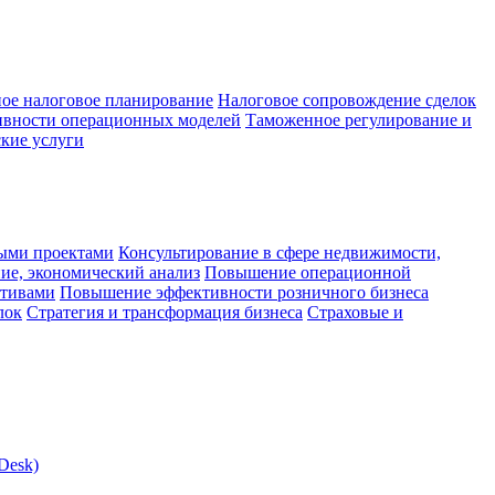
ое налоговое планирование
Налоговое сопровождение сделок
ивности операционных моделей
Таможенное регулирование и
кие услуги
ыми проектами
Консультирование в сфере недвижимости,
ие, экономический анализ
Повышение операционной
ктивами
Повышение эффективности розничного бизнеса
лок
Стратегия и трансформация бизнеса
Страховые и
Desk)