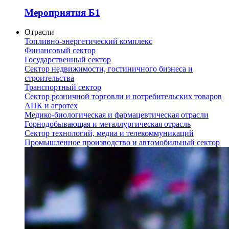
Мероприятия Б1
Отрасли
Топливно-энергетический комплекс
Финансовый сектор
Государственный сектор
Сектор недвижимости, гостиничного бизнеса и
строительства
Транспортный сектор
Сектор розничной торговли и потребительских товаров
АПК и агротех
Медико-биологическая и фармацевтическая отрасли
Горнодобывающая и металлургическая отрасль
Сектор технологий, медиа и телекоммуникаций
Промышленное производство и автомобильный сектор