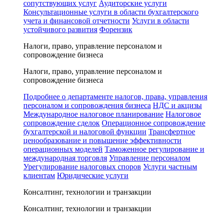
сопутствующих услуг
Аудиторские услуги
Консультационные услуги в области бухгалтерского
учета и финансовой отчетности
Услуги в области
устойчивого развития
Форензик
Налоги, право, управление персоналом и
сопровождение бизнеса
Налоги, право, управление персоналом и
сопровождение бизнеса
Подробнее о департаменте налогов, права, управления
персоналом и сопровождения бизнеса
НДС и акцизы
Международное налоговое планирование
Налоговое
сопровождение сделок
Операционное сопровождение
бухгалтерской и налоговой функции
Трансфертное
ценообразование и повышение эффективности
операционных моделей
Таможенное регулирование и
международная торговля
Управление персоналом
Урегулирование налоговых споров
Услуги частным
клиентам
Юридические услуги
Консалтинг, технологии и транзакции
Консалтинг, технологии и транзакции