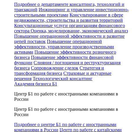
Подробнее о департаменте консалтинга, технологий и
транзакций
Инжиниринг и управление инвестиционно-
строительными проектами
Консультирование в сфере
недвижимости, строительства и развития территорий
Консультационные услуги организациям финансового
сектора
Оценка, моделирование, экономический анализ
Повышение операционной эффективности и развитие
цепей поставок
Повышение операционной
эффективности, управление производственными
активами
Повышение эффективности розничного
бизнеса
Повышение эффективности финансовой
функции
Слияния / поглощения и реструктуризация
бизнеса
Сопровождение сделок
Стратегия и
трансформация бизнеса
Страховые и актуарные
решения
Технологический консалтинг
Академия бизнеса Б1
Центр Б1 по работе с иностранными компаниями в
России
Центр Б1 по работе с иностранными компаниями в
России
Подробнее о центре Б1 по работе с иностранными
компаниями в России
Центр по работе с китайскими