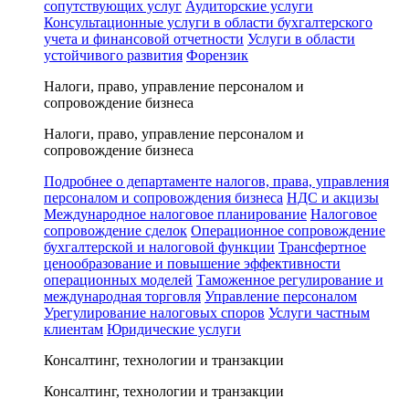
сопутствующих услуг
Аудиторские услуги
Консультационные услуги в области бухгалтерского
учета и финансовой отчетности
Услуги в области
устойчивого развития
Форензик
Налоги, право, управление персоналом и
сопровождение бизнеса
Налоги, право, управление персоналом и
сопровождение бизнеса
Подробнее о департаменте налогов, права, управления
персоналом и сопровождения бизнеса
НДС и акцизы
Международное налоговое планирование
Налоговое
сопровождение сделок
Операционное сопровождение
бухгалтерской и налоговой функции
Трансфертное
ценообразование и повышение эффективности
операционных моделей
Таможенное регулирование и
международная торговля
Управление персоналом
Урегулирование налоговых споров
Услуги частным
клиентам
Юридические услуги
Консалтинг, технологии и транзакции
Консалтинг, технологии и транзакции