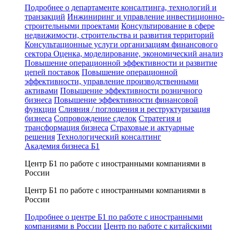
Подробнее о департаменте консалтинга, технологий и
транзакций
Инжиниринг и управление инвестиционно-
строительными проектами
Консультирование в сфере
недвижимости, строительства и развития территорий
Консультационные услуги организациям финансового
сектора
Оценка, моделирование, экономический анализ
Повышение операционной эффективности и развитие
цепей поставок
Повышение операционной
эффективности, управление производственными
активами
Повышение эффективности розничного
бизнеса
Повышение эффективности финансовой
функции
Слияния / поглощения и реструктуризация
бизнеса
Сопровождение сделок
Стратегия и
трансформация бизнеса
Страховые и актуарные
решения
Технологический консалтинг
Академия бизнеса Б1
Центр Б1 по работе с иностранными компаниями в
России
Центр Б1 по работе с иностранными компаниями в
России
Подробнее о центре Б1 по работе с иностранными
компаниями в России
Центр по работе с китайскими