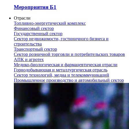
Мероприятия Б1
Отрасли
Топливно-энергетический комплекс
Финансовый сектор
Государственный сектор
Сектор недвижимости, гостиничного бизнеса и
строительства
Транспортный сектор
Сектор розничной торговли и потребительских товаров
АПК и агротех
Медико-биологическая и фармацевтическая отрасли
Горнодобывающая и металлургическая отрасль
Сектор технологий, медиа и телекоммуникаций
Промышленное производство и автомобильный сектор