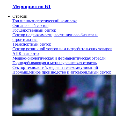
Мероприятия Б1
Отрасли
Топливно-энергетический комплекс
Финансовый сектор
Государственный сектор
Сектор недвижимости, гостиничного бизнеса и
строительства
Транспортный сектор
Сектор розничной торговли и потребительских товаров
АПК и агротех
Медико-биологическая и фармацевтическая отрасли
Горнодобывающая и металлургическая отрасль
Сектор технологий, медиа и телекоммуникаций
Промышленное производство и автомобильный сектор