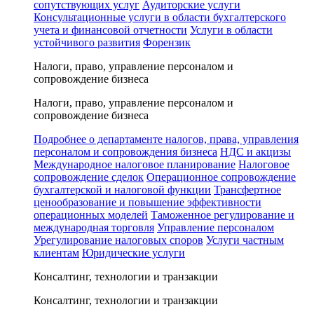
сопутствующих услуг
Аудиторские услуги
Консультационные услуги в области бухгалтерского
учета и финансовой отчетности
Услуги в области
устойчивого развития
Форензик
Налоги, право, управление персоналом и
сопровождение бизнеса
Налоги, право, управление персоналом и
сопровождение бизнеса
Подробнее о департаменте налогов, права, управления
персоналом и сопровождения бизнеса
НДС и акцизы
Международное налоговое планирование
Налоговое
сопровождение сделок
Операционное сопровождение
бухгалтерской и налоговой функции
Трансфертное
ценообразование и повышение эффективности
операционных моделей
Таможенное регулирование и
международная торговля
Управление персоналом
Урегулирование налоговых споров
Услуги частным
клиентам
Юридические услуги
Консалтинг, технологии и транзакции
Консалтинг, технологии и транзакции