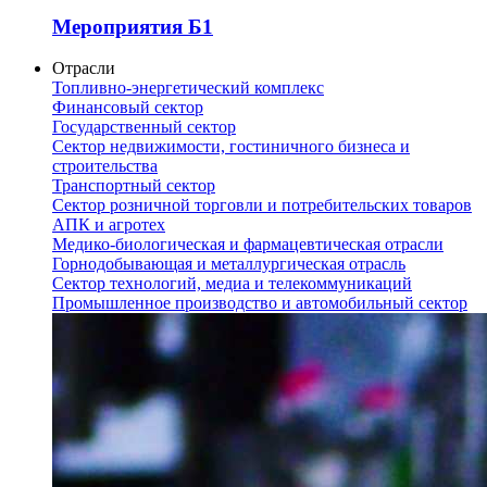
Мероприятия Б1
Отрасли
Топливно-энергетический комплекс
Финансовый сектор
Государственный сектор
Сектор недвижимости, гостиничного бизнеса и
строительства
Транспортный сектор
Сектор розничной торговли и потребительских товаров
АПК и агротех
Медико-биологическая и фармацевтическая отрасли
Горнодобывающая и металлургическая отрасль
Сектор технологий, медиа и телекоммуникаций
Промышленное производство и автомобильный сектор