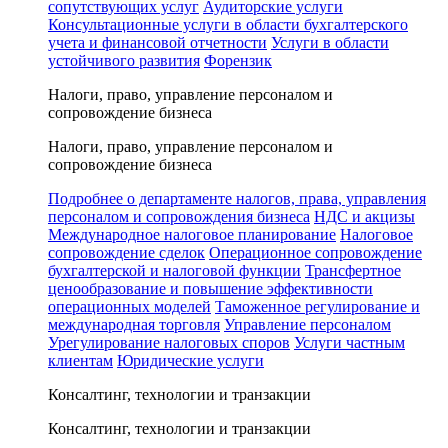
сопутствующих услуг
Аудиторские услуги
Консультационные услуги в области бухгалтерского
учета и финансовой отчетности
Услуги в области
устойчивого развития
Форензик
Налоги, право, управление персоналом и
сопровождение бизнеса
Налоги, право, управление персоналом и
сопровождение бизнеса
Подробнее о департаменте налогов, права, управления
персоналом и сопровождения бизнеса
НДС и акцизы
Международное налоговое планирование
Налоговое
сопровождение сделок
Операционное сопровождение
бухгалтерской и налоговой функции
Трансфертное
ценообразование и повышение эффективности
операционных моделей
Таможенное регулирование и
международная торговля
Управление персоналом
Урегулирование налоговых споров
Услуги частным
клиентам
Юридические услуги
Консалтинг, технологии и транзакции
Консалтинг, технологии и транзакции