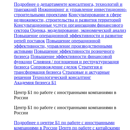
Подробнее о департаменте консалтинга, технологий и
транзакций
Инжиниринг и управление инвестиционно-
строительными проектами
Консультирование в сфере
недвижимости, строительства и развития территорий
Консультационные услуги организациям финансового
сектора
Оценка, моделирование, экономический анализ
Повышение операционной эффективности и развитие
цепей поставок
Повышение операционной
эффективности, управление производственными
активами
Повышение эффективности розничного
бизнеса
Повышение эффективности финансовой
функции
Слияния / поглощения и реструктуризация
бизнеса
Сопровождение сделок
Стратегия и
трансформация бизнеса
Страховые и актуарные
решения
Технологический консалтинг
Академия бизнеса Б1
Центр Б1 по работе с иностранными компаниями в
России
Центр Б1 по работе с иностранными компаниями в
России
Подробнее о центре Б1 по работе с иностранными
компаниями в России
Центр по работе с китайскими