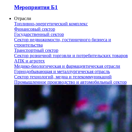
Мероприятия Б1
Отрасли
Топливно-энергетический комплекс
Финансовый сектор
Государственный сектор
Сектор недвижимости, гостиничного бизнеса и
строительства
Транспортный сектор
Сектор розничной торговли и потребительских товаров
АПК и агротех
Медико-биологическая и фармацевтическая отрасли
Горнодобывающая и металлургическая отрасль
Сектор технологий, медиа и телекоммуникаций
Промышленное производство и автомобильный сектор