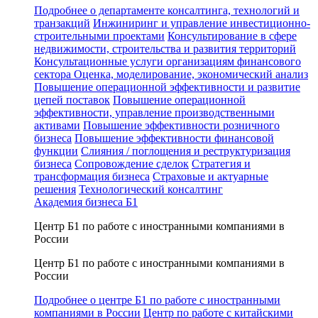
Подробнее о департаменте консалтинга, технологий и
транзакций
Инжиниринг и управление инвестиционно-
строительными проектами
Консультирование в сфере
недвижимости, строительства и развития территорий
Консультационные услуги организациям финансового
сектора
Оценка, моделирование, экономический анализ
Повышение операционной эффективности и развитие
цепей поставок
Повышение операционной
эффективности, управление производственными
активами
Повышение эффективности розничного
бизнеса
Повышение эффективности финансовой
функции
Слияния / поглощения и реструктуризация
бизнеса
Сопровождение сделок
Стратегия и
трансформация бизнеса
Страховые и актуарные
решения
Технологический консалтинг
Академия бизнеса Б1
Центр Б1 по работе с иностранными компаниями в
России
Центр Б1 по работе с иностранными компаниями в
России
Подробнее о центре Б1 по работе с иностранными
компаниями в России
Центр по работе с китайскими