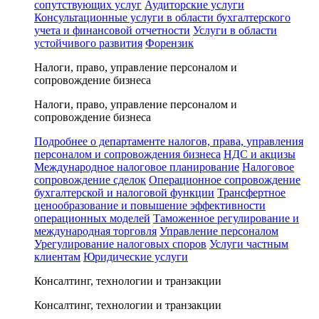
сопутствующих услуг
Аудиторские услуги
Консультационные услуги в области бухгалтерского
учета и финансовой отчетности
Услуги в области
устойчивого развития
Форензик
Налоги, право, управление персоналом и
сопровождение бизнеса
Налоги, право, управление персоналом и
сопровождение бизнеса
Подробнее о департаменте налогов, права, управления
персоналом и сопровождения бизнеса
НДС и акцизы
Международное налоговое планирование
Налоговое
сопровождение сделок
Операционное сопровождение
бухгалтерской и налоговой функции
Трансфертное
ценообразование и повышение эффективности
операционных моделей
Таможенное регулирование и
международная торговля
Управление персоналом
Урегулирование налоговых споров
Услуги частным
клиентам
Юридические услуги
Консалтинг, технологии и транзакции
Консалтинг, технологии и транзакции