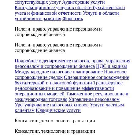
сопутствующих услуг
Аудиторские услуги
Консультационные услуги в области бухгалтерского
учета и финансовой отчетности
Услуги в области
устойчивого развития
Форензик
Налоги, право, управление персоналом и
сопровождение бизнеса
Налоги, право, управление персоналом и
сопровождение бизнеса
Подробнее о департаменте налогов, права, управления
персоналом и сопровождения бизнеса
НДС и акцизы
Международное налоговое планирование
Налоговое
сопровождение сделок
Операционное сопровождение
бухгалтерской и налоговой функции
Трансфертное
ценообразование и повышение эффективности
операционных моделей
Таможенное регулирование и
международная торговля
Управление персоналом
Урегулирование налоговых споров
Услуги частным
клиентам
Юридические услуги
Консалтинг, технологии и транзакции
Консалтинг, технологии и транзакции