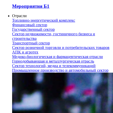
Мероприятия Б1
Отрасли
Топливно-энергетический комплекс
Финансовый сектор
Государственный сектор
Сектор недвижимости, гостиничного бизнеса и
строительства
Транспортный сектор
Сектор розничной торговли и потребительских товаров
АПК и агротех
Медико-биологическая и фармацевтическая отрасли
Горнодобывающая и металлургическая отрасль
Сектор технологий, медиа и телекоммуникаций
Промышленное производство и автомобильный сектор