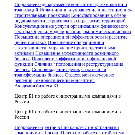
Подробнее о департаменте консалтинга, технологий и
транзакций
Инжиниринг и управление инвестиционно-
строительными проектами
Консультирование в сфере
недвижимости, строительства и развития территорий
Консультационные услуги организациям финансового
сектора
Оценка, моделирование, экономический анализ
Повышение операционной эффективности и развитие
цепей поставок
Повышение операционной
эффективности, управление производственными
активами
Повышение эффективности розничного
бизнеса
Повышение эффективности финансовой
функции
Слияния / поглощения и реструктуризация
бизнеса
Сопровождение сделок
Стратегия и
трансформация бизнеса
Страховые и актуарные
решения
Технологический консалтинг
Академия бизнеса Б1
Центр Б1 по работе с иностранными компаниями в
России
Центр Б1 по работе с иностранными компаниями в
России
Подробнее о центре Б1 по работе с иностранными
компаниями в России
Центр по работе с китайскими