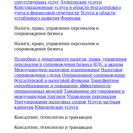
сопутствующих услуг
Аудиторские услуги
Консультационные услуги в области бухгалтерского
учета и финансовой отчетности
Услуги в области
устойчивого развития
Форензик
Налоги, право, управление персоналом и
сопровождение бизнеса
Налоги, право, управление персоналом и
сопровождение бизнеса
Подробнее о департаменте налогов, права, управления
персоналом и сопровождения бизнеса
НДС и акцизы
Международное налоговое планирование
Налоговое
сопровождение сделок
Операционное сопровождение
бухгалтерской и налоговой функции
Трансфертное
ценообразование и повышение эффективности
операционных моделей
Таможенное регулирование и
международная торговля
Управление персоналом
Урегулирование налоговых споров
Услуги частным
клиентам
Юридические услуги
Консалтинг, технологии и транзакции
Консалтинг, технологии и транзакции