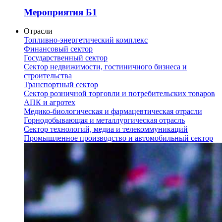
Мероприятия Б1
Отрасли
Топливно-энергетический комплекс
Финансовый сектор
Государственный сектор
Сектор недвижимости, гостиничного бизнеса и
строительства
Транспортный сектор
Сектор розничной торговли и потребительских товаров
АПК и агротех
Медико-биологическая и фармацевтическая отрасли
Горнодобывающая и металлургическая отрасль
Сектор технологий, медиа и телекоммуникаций
Промышленное производство и автомобильный сектор