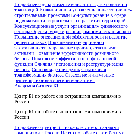
Подробнее о департаменте консалтинга, технологий и
транзакций
Инжиниринг и управление инвестиционно-
строительными проектами
Консультирование в сфере
недвижимости, строительства и развития территорий
Консультационные услуги организациям финансового
сектора
Оценка, моделирование, экономический анализ
Повышение операционной эффективности и развитие
цепей поставок
Повышение операционной
эффективности, управление производственными
активами
Повышение эффективности розничного
бизнеса
Повышение эффективности финансовой
функции
Слияния / поглощения и реструктуризация
бизнеса
Сопровождение сделок
Стратегия и
трансформация бизнеса
Страховые и актуарные
решения
Технологический консалтинг
Академия бизнеса Б1
Центр Б1 по работе с иностранными компаниями в
России
Центр Б1 по работе с иностранными компаниями в
России
Подробнее о центре Б1 по работе с иностранными
компаниями в России
Центр по работе с китайскими